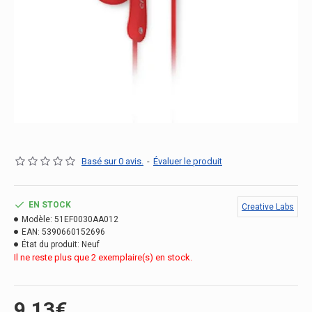
Basé sur 0 avis.
-
Évaluer le produit
EN STOCK
Creative Labs
Modèle:
51EF0030AA012
EAN:
5390660152696
État du produit:
Neuf
Il ne reste plus que 2 exemplaire(s) en stock.
9.13€