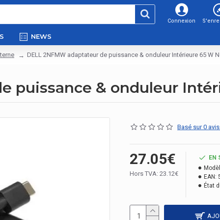
Connexion
S'enre
S
NEWS
terne
DELL 2NFMW adaptateur de puissance & onduleur Intérieure 65 W N
 puissance & onduleur Intér
Basé sur 0 avis
27.05€
EN 
Modèl
Hors TVA: 23.12€
EAN:
État d
AJO