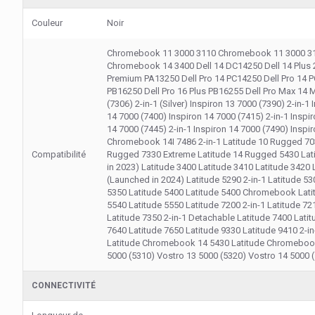
Couleur
Noir
Chromebook 11 3000 3110 Chromebook 11 3000 31
Chromebook 14 3400 Dell 14 DC14250 Dell 14 Plus 2-
Premium PA13250 Dell Pro 14 PC14250 Dell Pro 14 PC
PB16250 Dell Pro 16 Plus PB16255 Dell Pro Max 14 
(7306) 2-in-1 (Silver) Inspiron 13 7000 (7390) 2-in-1
14 7000 (7400) Inspiron 14 7000 (7415) 2-in-1 Inspir
14 7000 (7445) 2-in-1 Inspiron 14 7000 (7490) Inspir
Chromebook 14I 7486 2-in-1 Latitude 10 Rugged 70
Compatibilité
Rugged 7330 Extreme Latitude 14 Rugged 5430 Latitu
in 2023) Latitude 3400 Latitude 3410 Latitude 3420 
(Launched in 2024) Latitude 5290 2-in-1 Latitude 53
5350 Latitude 5400 Latitude 5400 Chromebook Latitu
5540 Latitude 5550 Latitude 7200 2-in-1 Latitude 72
Latitude 7350 2-in-1 Detachable Latitude 7400 Latit
7640 Latitude 7650 Latitude 9330 Latitude 9410 2-in
Latitude Chromebook 14 5430 Latitude Chromebook 1
5000 (5310) Vostro 13 5000 (5320) Vostro 14 5000 
CONNECTIVITÉ