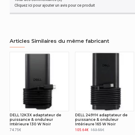
paquet
Cliquez ici pour ajouter un avis pour ce produit
DESIGN
Voyants
Oui
Articles Similaires du même fabricant
DELL 12K3X adaptateur de
DELL 249YH adaptateur de
puissance & onduleur
puissance & onduleur
Intérieure 130 W Noir
Intérieure 165 W Noir
74.75€
105.64€
153.55€