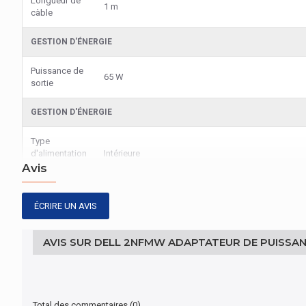
Longueur de
1 m
càble
GESTION D'ÉNERGIE
Puissance de
65 W
sortie
GESTION D'ÉNERGIE
Type
d'alimentation
Intérieure
d'énergie
Avis
AUTRES CARACTÉRISTIQUES
ÉCRIRE UN AVIS
Nom du
2NFMW
produit
AVIS SUR DELL 2NFMW ADAPTATEUR DE PUISSAN
CONTENU DE L'EMBALLAGE
Quantité par
1 pièce(s)
Total des commentaires (0)