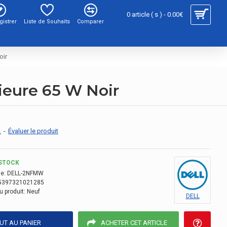
0 article ( s ) - 0.00€
gistrer
Liste de Souhaits
Comparer
oir
ieure 65 W Noir
.
-
Évaluer le produit
STOCK
e:
DELL-2NFMW
5397321021285
u produit:
Neuf
DELL
UT AU PANIER
ACHETER CET ARTICLE