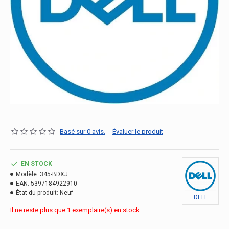
Basé sur 0 avis.
-
Évaluer le produit
EN STOCK
Modèle:
345-BDXJ
EAN:
5397184922910
État du produit:
Neuf
DELL
Il ne reste plus que 1 exemplaire(s) en stock.