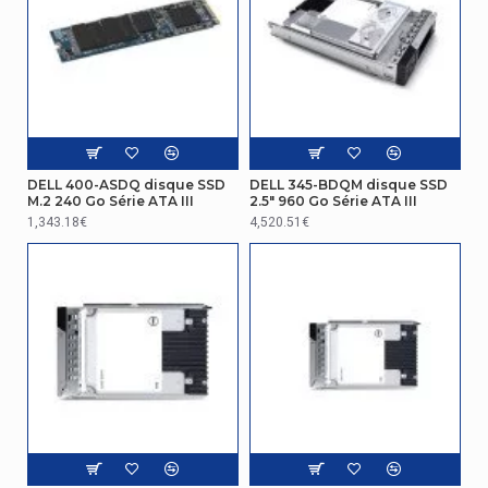
DELL 400-ASDQ disque SSD
DELL 345-BDQM disque SSD
M.2 240 Go Série ATA III
2.5" 960 Go Série ATA III
1,343.18€
4,520.51€