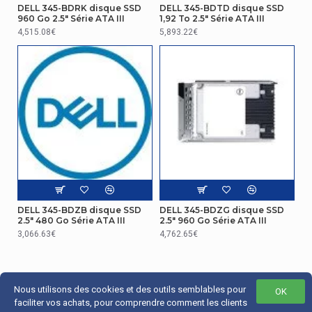
DELL 345-BDRK disque SSD
DELL 345-BDTD disque SSD
960 Go 2.5" Série ATA III
1,92 To 2.5" Série ATA III
4,515.08€
5,893.22€
DELL 345-BDZB disque SSD
DELL 345-BDZG disque SSD
2.5" 480 Go Série ATA III
2.5" 960 Go Série ATA III
3,066.63€
4,762.65€
Nous utilisons des cookies et des outils semblables pour
OK
faciliter vos achats, pour comprendre comment les clients