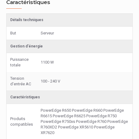
Caractéristiques
Détails techniques
But
Serveur
Gestion d'énergie
Puissance
1100 W
totale
Tension
100 - 240 V
d'entrée AC
Caractéristiques
PowerEdge R650 PowerEdge R660 PowerEdge
R6615 PowerEdge R6625 PowerEdge R750
Produits
PowerEdge R750xs PowerEdge R760 PowerEdge
compatibles
R760XD2 PowerEdge XR5610 PowerEdge
XR7620