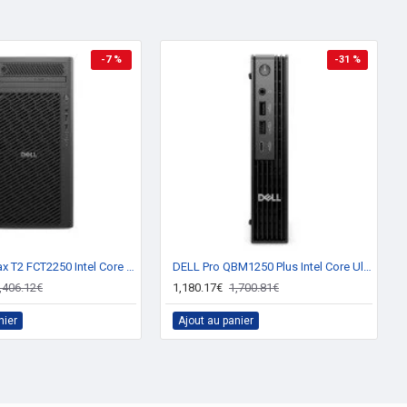
-7 %
-31 %
DELL Pro Max T2 FCT2250 Intel Core Ultra 7 265 32 Go DDR5-SDRAM 1 To SSD NVIDIA RTX A1000 Windows 11 Pro Tower PC Noir
DELL Pro QBM1250 Plus Intel Core Ultra 7 265 16 Go DDR5-SDRAM 512 Go SSD Windows 11 Pro Micro PC Mini PC Noir
,406.12€
1,180.17€
1,700.81€
nier
Ajout au panier