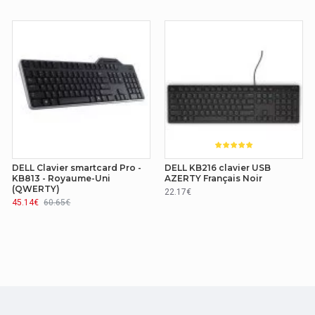
Taille réelle (100 %)
Droit
Non
Oui
Oui
DELL Clavier smartcard Pro -
DELL KB216 clavier USB
KB813 - Royaume-Uni
AZERTY Français Noir
(QWERTY)
22.17€
Oui
45.14€
60.65€
7
Optique
Bureau