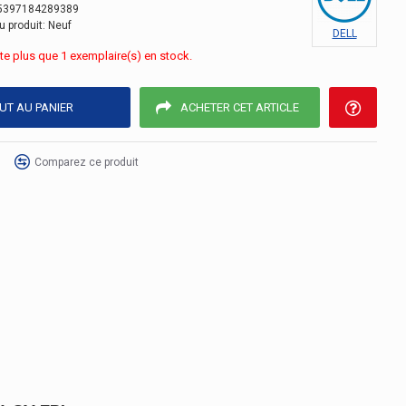
5397184289389
u produit:
Neuf
DELL
este plus que 1 exemplaire(s) en stock.
UT AU PANIER
ACHETER CET ARTICLE
Comparez ce produit