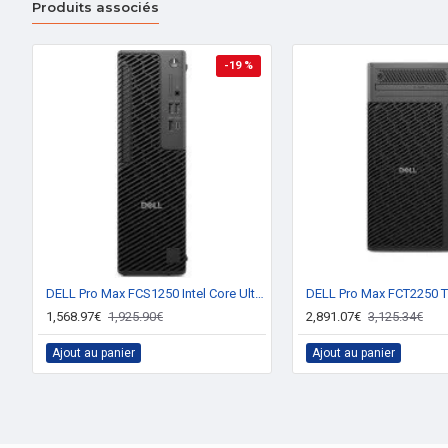
Produits associés
Molette de défilement
-19 %
Résolution en mouvement
Défilement des directions
Type de boutons
type Scroll
DESIGN
DELL Pro Max FCS1250 Intel Core Ultra 7 265 16 Go DDR5-SDRAM 512 Go SSD Windows 11 Pro PC Noir
Voyants
1,568.97€
1,925.90€
2,891.07€
3,125.34€
EMBALLAGE
Ajout au panier
Ajout au panier
Récepteur inclus
RÉSEAU