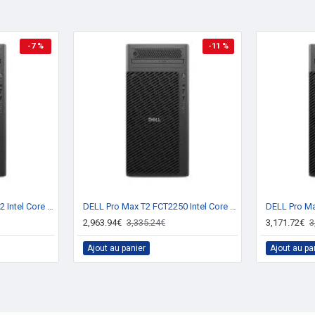
Oui
-7 %
-11 %
1600 DPI
verticale
Boutons poussoirs
Roue
DELL Pro Max FCT2250 T2 Intel Core Ultra 7 265K 32 Go DDR5-SDRAM 1 To SSD Windows 11 Pro Tower PC Noir
DELL Pro Max T2 FCT2250 Intel Core Ultra 9 285 32 Go DDR5-SDRAM 1 To SSD Windows 11 Pro Tower PC Noir
Oui
2,963.94€
3,335.24€
3,171.72€
3
Ajout au panier
Ajout au pa
Oui