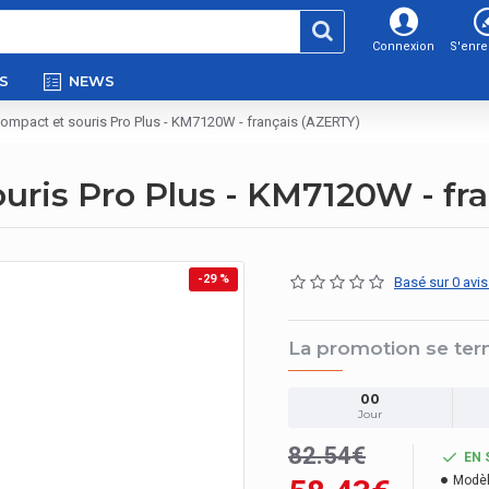
Connexion
S'enre
S
NEWS
compact et souris Pro Plus - KM7120W - français (AZERTY)
uris Pro Plus - KM7120W - fr
-29 %
Basé sur 0 avis
La promotion se ter
00
Jour
82.54€
EN 
Modèl