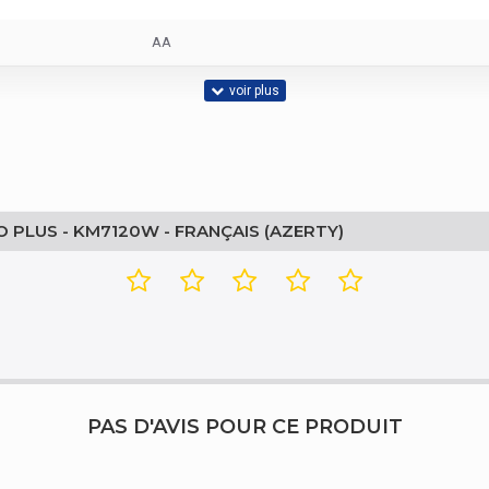
AA
36 mois
0 - 40 °C
O PLUS - KM7120W - FRANÇAIS (AZERTY)
-40 - 65 °C
Clavier compact et souris Pro Plus - KM7120W - franç
PAS D'AVIS POUR CE PRODUIT
Alcaline