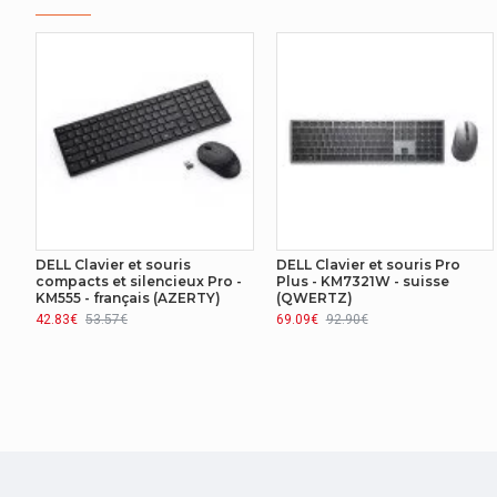
CLAVIER
Facteur de forme du clavier
Style de clavier
Repose-poignets
Touches directes
Touches de raccourci programmables
DELL Clavier et souris
DELL Clavier et souris Pro
compacts et silencieux Pro -
Plus - KM7321W - suisse
KM555 - français (AZERTY)
(QWERTZ)
Touches multimédias
42.83€
53.57€
69.09€
92.90€
DISPOSITIF D'ENTRÉE
Quantité de boutons
Technologie de détecteur de mouvement
Utilisation recommandée