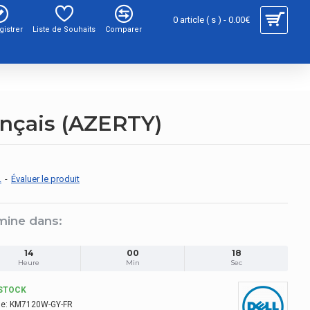
0 article ( s ) - 0.00€
gistrer
Liste de Souhaits
Comparer
ançais (AZERTY)
.
-
Évaluer le produit
mine dans:
14
00
17
Heure
Min
Sec
STOCK
e:
KM7120W-GY-FR