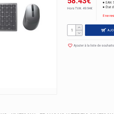
58.43€
EAN:
État d
Hors TVA: 49.94€
Il ne r
AJO
Ajouter à la liste de souhaits