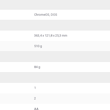
ChromeOS, DOS
363,4 x 121,8 x 25,3 mm
510 g
84 g
1
2
AA