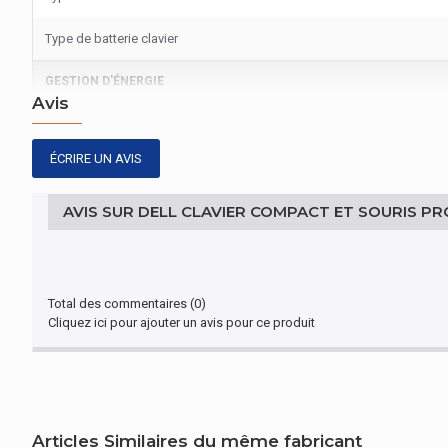
Type de batterie clavier
GESTION D'ÉNERGIE
Avis
Durée de vie de la batterie
ÉCRIRE UN AVIS
CONDITIONS ENVIRONNEMENTALES
Température d'opération
AVIS SUR DELL CLAVIER COMPACT ET SOURIS PR
Température hors fonctionnement
AUTRES CARACTÉRISTIQUES
Total des commentaires (0)
Cliquez ici pour ajouter un avis pour ce produit
Nom du produit
AUTRES CARACTÉRISTIQUES
Technologie batterie
Articles Similaires du même fabricant