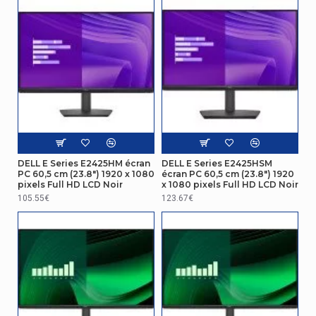
Type HD
4K Ultra HD
Type de rétro
LED
Écran
Palette de couleurs
99%
Conditions environnementales
DELL E Series E2425HM écran
DELL E Series E2425HSM
Taux d'humidité de
PC 60,5 cm (23.8") 1920 x 1080
écran PC 60,5 cm (23.8") 1920
20 - 80%
pixels Full HD LCD Noir
x 1080 pixels Full HD LCD Noir
fonctionnement
105.55€
123.67€
Taux d'humidité relative
5 - 90%
(stockage)
Connectivité
Type de porte USB
USB Type-C
amont