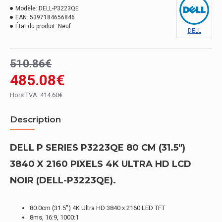
Modèle:
DELL-P3223QE
EAN:
5397184656846
État du produit:
Neuf
DELL
510.86€
485.08€
Hors TVA: 414.60€
Description
DELL P SERIES P3223QE 80 CM (31.5")
3840 X 2160 PIXELS 4K ULTRA HD LCD
NOIR (DELL-P3223QE).
80.0cm (31.5") 4K Ultra HD 3840 x 2160 LED TFT
8ms, 16:9, 1000:1