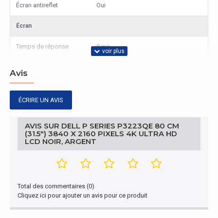
Écran antireflet
Oui
Écran
Temps de réponse
8 ms
Diagonale verrerie (cm)
80 cm
Avis
Taux de contraste
1000:1
ÉCRIRE UN AVIS
Angle de vision
178°
horizontal
AVIS SUR DELL P SERIES P3223QE 80 CM
(31.5") 3840 X 2160 PIXELS 4K ULTRA HD
Angle de vision vertical
178°
LCD NOIR, ARGENT
Pas de pixel
0,18159 x 0,18159 mm
Domaine de
Total des commentaires (0)
numérisation
30 - 140 kHz
Cliquez ici pour ajouter un avis pour ce produit
horizontale