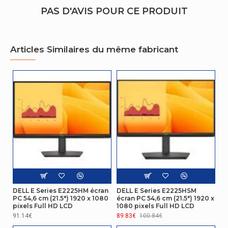
Densité en pixels
139,87 pixels par pouce
PAS D'AVIS POUR CE PRODUIT
Fréquence de balayage
24 - 75 Hz
vertical
Articles Similaires du même fabricant
HDCP
Oui
Luminosité de l'écran
350 cd/m²
(maximum)
Temps de réaction (vite)
5 ms
Taille visualisable
69,7 cm
horizontale
Technologie Dell
Oui
ComfortView
DELL E Series E2225HM écran
DELL E Series E2225HSM
Taille visualisable
39,2 cm
PC 54,6 cm (21.5") 1920 x 1080
écran PC 54,6 cm (21.5") 1920 x
verticale
pixels Full HD LCD
1080 pixels Full HD LCD
91.14€
89.83€
100.84€
Forme d'écran
Plat