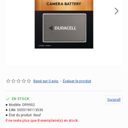
Basé sur 0 avis.
-
Évaluer le produit
EN STOCK
Duracell
Modèle:
DR9902
EAN:
5055190113530
État du produit:
Neuf
Il ne reste plus que 8 exemplaire(s) en stock.