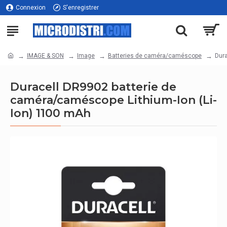
Connexion
S'enregistrer
IMAGE & SON
Image
Batteries de caméra/caméscope
Dura
Duracell DR9902 batterie de
caméra/caméscope Lithium-Ion (Li-
Ion) 1100 mAh