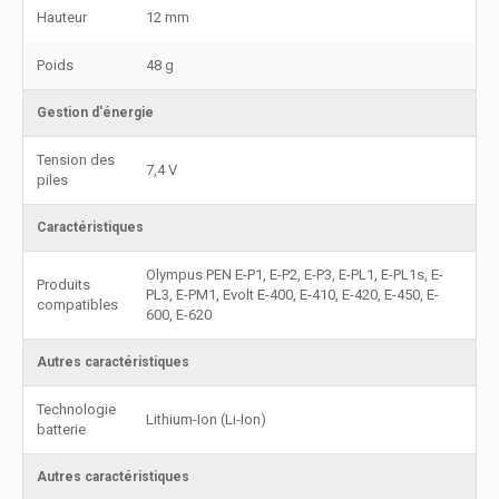
Hauteur
12 mm
Poids
48 g
Gestion d'énergie
Tension des
7,4 V
piles
Caractéristiques
Olympus PEN E-P1, E-P2, E-P3, E-PL1, E-PL1s, E-
Produits
PL3, E-PM1, Evolt E-400, E-410, E-420, E-450, E-
compatibles
600, E-620
Autres caractéristiques
Technologie
Lithium-Ion (Li-Ion)
batterie
Autres caractéristiques