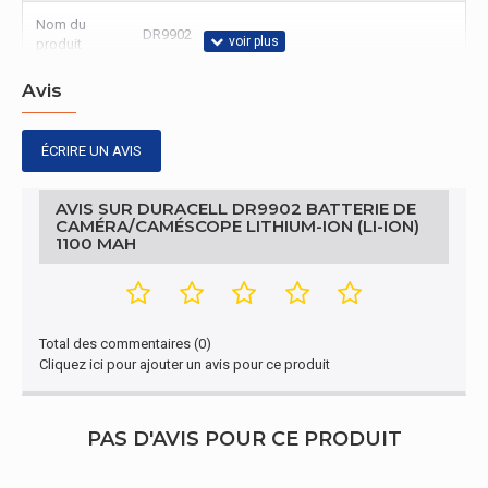
Nom du
DR9902
produit
Avis
Contenu de l'emballage
Quantité par
1 pièce(s)
ÉCRIRE UN AVIS
paquet
Emballage
AVIS SUR DURACELL DR9902 BATTERIE DE
CAMÉRA/CAMÉSCOPE LITHIUM-ION (LI-ION)
1100 MAH
Largeur de
84 mm
l'emballage
Profondeur
de
119 mm
Total des commentaires (0)
l'emballage
Cliquez ici pour ajouter un avis pour ce produit
Hauteur de
16 mm
l'emballage
PAS D'AVIS POUR CE PRODUIT
Batterie