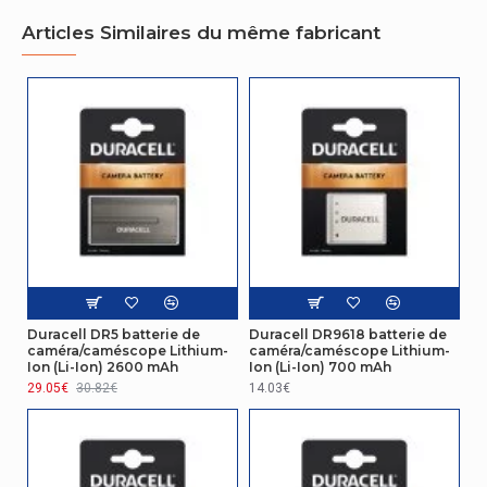
Capacité de
Articles Similaires du même fabricant
1100 mAh
la batterie
Design
Code du
système
85065090
harmonisé
Batterie
Capacité de
8 Wh
la batterie
Duracell DR5 batterie de
Duracell DR9618 batterie de
caméra/caméscope Lithium-
caméra/caméscope Lithium-
Ion (Li-Ion) 2600 mAh
Ion (Li-Ion) 700 mAh
29.05€
30.82€
14.03€