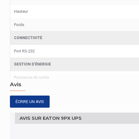
Hauteur
Poids
CONNECTIVITÉ
Port RS-232
GESTION D'ÉNERGIE
Puissance de sortie
Avis
GESTION D'ÉNERGIE
ÉCRIRE UN AVIS
Efficacité
GESTION D'ÉNERGIE
AVIS SUR EATON 9PX UPS
capacité de la puissance de sortie