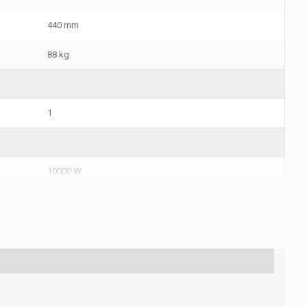
440 mm
88 kg
1
10000 W
98%
11000 VA