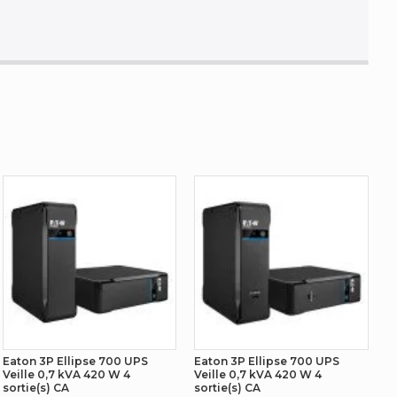
305 V
480 V
200 V
250 V
4 sortie(s) CA
Coupleur C19
0 - 40 °C
Eaton 3P Ellipse 700 UPS
Eaton 3P Ellipse 700 UPS
Veille 0,7 kVA 420 W 4
Veille 0,7 kVA 420 W 4
sortie(s) CA
sortie(s) CA
9PX