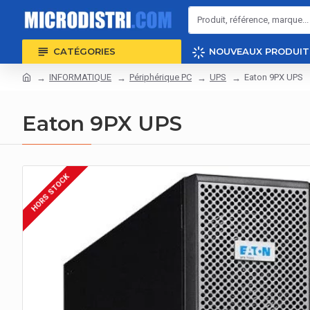
CATÉGORIES
NOUVEAUX PRODUIT
INFORMATIQUE
Périphérique PC
UPS
Eaton 9PX UPS
Eaton 9PX UPS
HORS STOCK