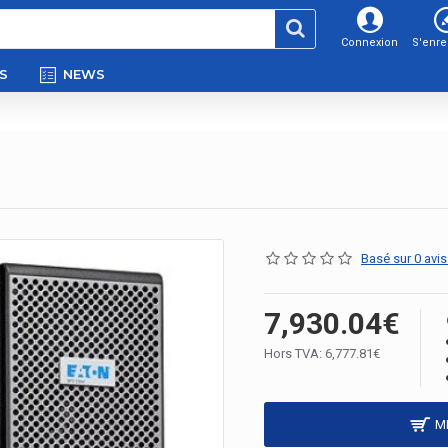
Connexion
S'enre
S
NEWS
Basé sur 0 avis
7,930.04€
Hors TVA: 6,777.81€
M