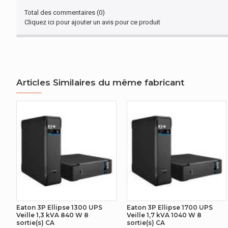
tension de voltage à l'entrée (min)
Total des commentaires (0)
Cliquez ici pour ajouter un avis pour ce produit
tension de voltage à l'entrée (max)
tension de voltage à la sortie (min)
tension de voltage à la sortie (max)
Articles Similaires du même fabricant
GESTION D'ÉNERGIE
Quantité des sorties
Types de sortie AC
CONDITIONS ENVIRONNEMENTALES
Température d'opération
AUTRES CARACTÉRISTIQUES
Eaton 3P Ellipse 1300 UPS
Eaton 3P Ellipse 1700 UPS
Veille 1,3 kVA 840 W 8
Veille 1,7 kVA 1040 W 8
sortie(s) CA
sortie(s) CA
Nom du produit