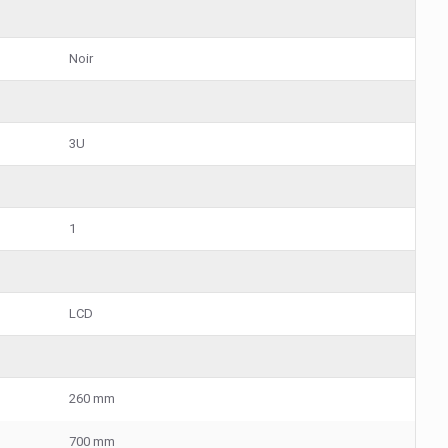
Noir
3U
1
LCD
260 mm
700 mm