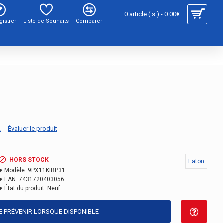
0 article ( s ) - 0.00€
gistrer
Liste de Souhaits
Comparer
.
-
Évaluer le produit
HORS STOCK
Eaton
Modèle:
9PX11KIBP31
EAN:
7431720403056
État du produit:
Neuf
E PRÉVENIR LORSQUE DISPONIBLE