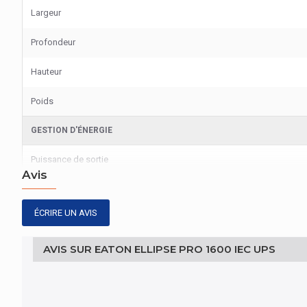
Largeur
Profondeur
Hauteur
Poids
GESTION D'ÉNERGIE
Puissance de sortie
Avis
GESTION D'ÉNERGIE
ÉCRIRE UN AVIS
capacité de la puissance de sortie
tension de voltage à l'entrée (min)
AVIS SUR EATON ELLIPSE PRO 1600 IEC UPS
Bouton de coupure d'urgence d'alimentation (EPO)
tension de voltage à l'entrée (max)