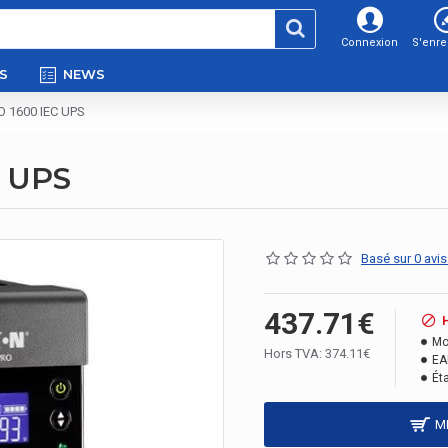
Connexion
S'enre
S
NEWS
RO 1600 IEC UPS
C UPS
Basé sur 0 avis
437.71€
Mo
Hors TVA: 374.11€
EA
Éta
M