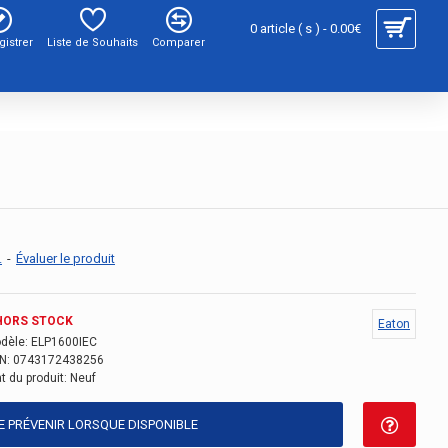
0 article ( s ) - 0.00€
gistrer
Liste de Souhaits
Comparer
.
-
Évaluer le produit
HORS STOCK
Eaton
dèle:
ELP1600IEC
N:
0743172438256
t du produit:
Neuf
E PRÉVENIR LORSQUE DISPONIBLE