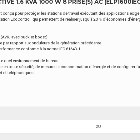
IVE 1.6 KVA 1000 W 8 PRISE(S) AC (ELP1600IEC
 conçu pour protéger les stations de travail exécutant des applications exigea
ntation EcoControl, qui permettent de réaliser jusqu'à 20 % d'économies d'éne
n (AVR, avec buck et boost).
e par rapport aux onduleurs de la génération précédente.
performance conforme à la norme IEC 61643-1.
rte quel environnement de bureau.
e en toute sécurité, de mesurer la consommation d'énergie et de configurer fa
et et téléphoniques
2U