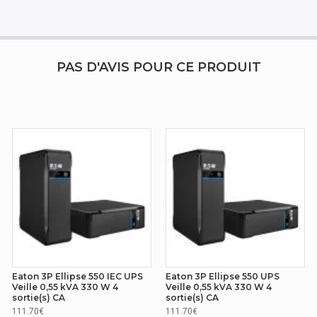
220 V
240 V
PAS D'AVIS POUR CE PRODUIT
8
C13 coupler
Sealed Lead Acid (VRLA
Ellipse PRO 1600 IEC
Eaton 3P Ellipse 550 IEC UPS
Eaton 3P Ellipse 550 UPS
Veille 0,55 kVA 330 W 4
Veille 0,55 kVA 330 W 4
sortie(s) CA
sortie(s) CA
111.70€
111.70€