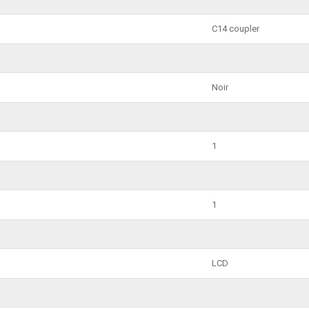
C14 coupler
Noir
1
1
LCD