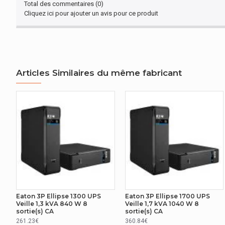
Total des commentaires (0)
Cliquez ici pour ajouter un avis pour ce produit
tension de voltage à la sortie (min)
tension de voltage à la sortie (max)
GESTION D'ÉNERGIE
Articles Similaires du même fabricant
Quantité des sorties
Types de sortie AC
AUTRES CARACTÉRISTIQUES
Technologie batterie
AUTRES CARACTÉRISTIQUES
Nom du produit
Eaton 3P Ellipse 1300 UPS
Eaton 3P Ellipse 1700 UPS
Veille 1,3 kVA 840 W 8
Veille 1,7 kVA 1040 W 8
sortie(s) CA
sortie(s) CA
CERTIFICAT
261.23€
360.84€