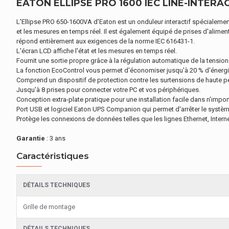
EATON ELLIPSE PRO 1600 IEC LINE-INTERACT
L'Ellipse PRO 650-1600VA d'Eaton est un onduleur interactif spécialement
et les mesures en temps réel. Il est également équipé de prises d'alime
répond entièrement aux exigences de la norme IEC 616431-1.
L'écran LCD affiche l'état et les mesures en temps réel.
Fournit une sortie propre grâce à la régulation automatique de la tensio
La fonction EcoControl vous permet d'économiser jusqu'à 20 % d'énergi
Comprend un dispositif de protection contre les surtensions de haute 
Jusqu'à 8 prises pour connecter votre PC et vos périphériques.
Conception extra-plate pratique pour une installation facile dans n'impo
Port USB et logiciel Eaton UPS Companion qui permet d'arrêter le systèm
Protège les connexions de données telles que les lignes Ethernet, Intern
Garantie
: 3 ans
Caractéristiques
DÉTAILS TECHNIQUES
Grille de montage
DÉTAILS TECHNIQUES