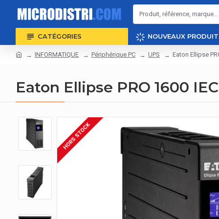
CATÉGORIES
NOUVEAUX PRODUIT
INFORMATIQUE
Périphérique PC
UPS
Eaton Ellipse P
Eaton Ellipse PRO 1600 IE
HORS STOCK