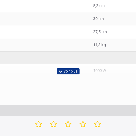
8,2 cm
39 cm
27,5 cm
11,3 kg
1000 W
1600 VA
165 V
Oui
285 V