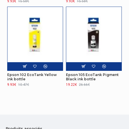
9.93€
15.58€
9.93€
15.58€
Epson 102 EcoTank Yellow
Epson 105 EcoTank Pigment
ink bottle
Black ink bottle
9.93€
10.47€
19.22€
26.66€
Produits associés