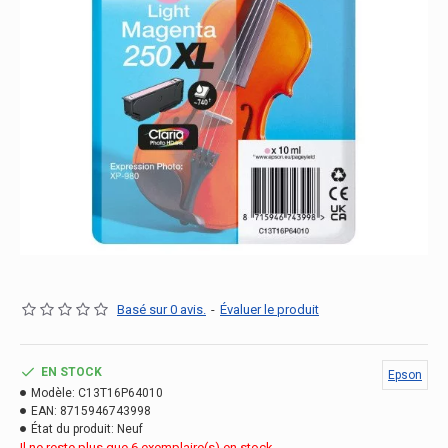
Basé sur 0 avis.
-
Évaluer le produit
EN STOCK
Epson
Modèle:
C13T16P64010
EAN:
8715946743998
État du produit:
Neuf
Il ne reste plus que 6 exemplaire(s) en stock.