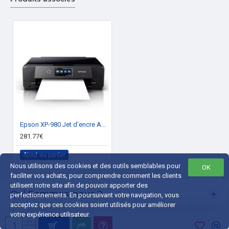
Epson XP-980 Jet d'encre A3 5760 x 1440 DPI 28 ppm Wifi
281.77€
Ajout au panier
Nous utilisons des cookies et des outils semblables pour
OK
faciliter vos achats, pour comprendre comment les clients
utilisent notre site afin de pouvoir apporter des
Qui Sommes-nous ?
perfectionnements. En poursuivant votre navigation, vous
acceptez que ces cookies soient utilisés pour améliorer
Liens Utiles
votre expérience utilisateur.