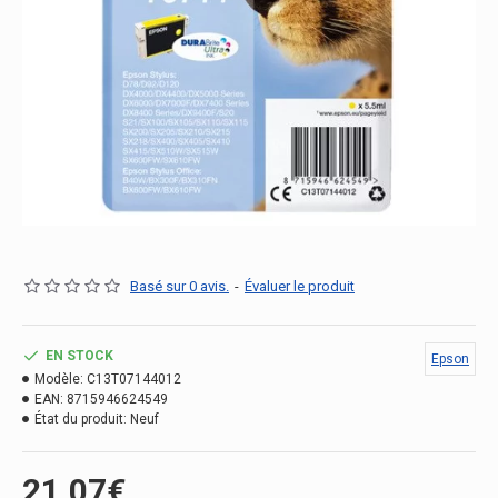
Basé sur 0 avis.
-
Évaluer le produit
EN STOCK
Epson
Modèle:
C13T07144012
EAN:
8715946624549
État du produit:
Neuf
21.07€