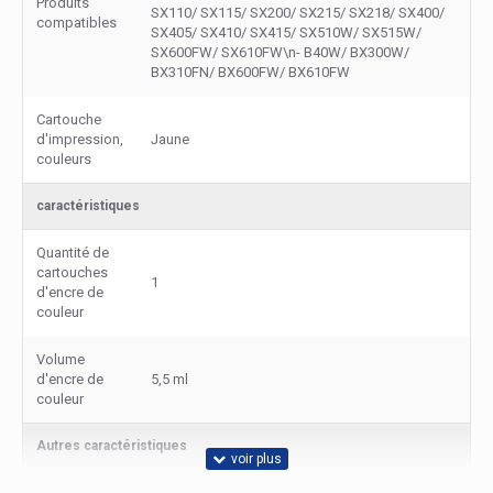
Produits
SX110/ SX115/ SX200/ SX215/ SX218/ SX400/
compatibles
SX405/ SX410/ SX415/ SX510W/ SX515W/
SX600FW/ SX610FW\n- B40W/ BX300W/
BX310FN/ BX600FW/ BX610FW
Cartouche
d'impression,
Jaune
couleurs
caractéristiques
Quantité de
cartouches
1
d'encre de
couleur
Volume
d'encre de
5,5 ml
couleur
Autres caractéristiques
Nom du