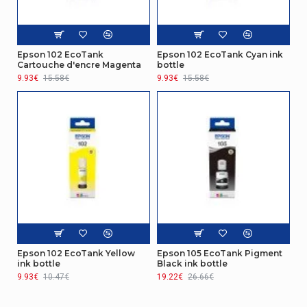
Epson 102 EcoTank
Epson 102 EcoTank Cyan ink
Cartouche d'encre Magenta
bottle
9.93€
15.58€
9.93€
15.58€
Epson 102 EcoTank Yellow
Epson 105 EcoTank Pigment
ink bottle
Black ink bottle
9.93€
10.47€
19.22€
26.66€