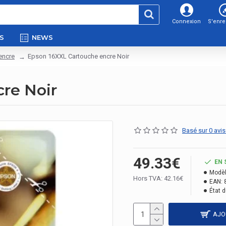
Connexion
S'enre
S
NEWS
encre
Epson 16XXL Cartouche encre Noir
re Noir
Basé sur 0 avis
49.33€
EN 
Modèl
Hors TVA: 42.16€
EAN:
État d
AJO