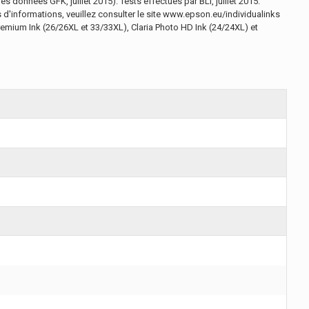
 données GFK, juillet 2015). Tests effectués par BLI, juillet 2015.
 d'informations, veuillez consulter le site www.epson.eu/individualinks
remium Ink (26/26XL et 33/33XL), Claria Photo HD Ink (24/24XL) et