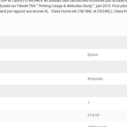
HP et Canon) ≤199,99€/£ en utilisant des cartouches tricolores (sur la base des
ée sur l'étude TNS " Printing Usage & Attitudes Study ", juin 2013. Pour plus
d par rapport aux encres XL : Claria Home Ink (18/18XL et 29/29XL), Claria P
Epson
Ampoule
1
21,6 ml