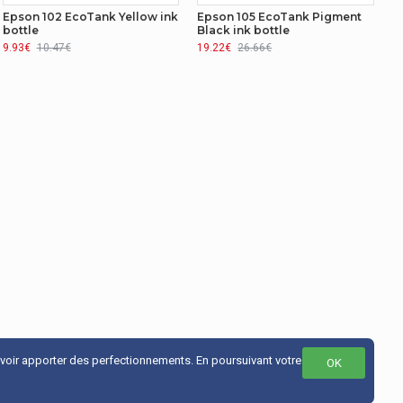
Epson 102 EcoTank Yellow ink
Epson 105 EcoTank Pigment
bottle
Black ink bottle
9.93€
10.47€
19.22€
26.66€
uvoir apporter des perfectionnements. En poursuivant votre
OK