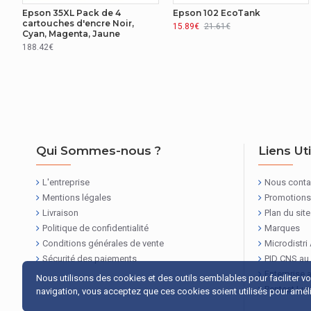
Epson 35XL Pack de 4
Epson 102 EcoTank
cartouches d'encre Noir,
15.89€
21.61€
Cyan, Magenta, Jaune
188.42€
Qui Sommes-nous ?
Liens Ut
L'entreprise
Nous conta
Mentions légales
Promotions
Livraison
Plan du site
Politique de confidentialité
Marques
Conditions générales de vente
Microdistri
Sécurité des paiements
PID CNS au
Enterprise 
Nous utilisons des cookies et des outils semblables pour faciliter v
Pentest Lu
navigation, vous acceptez que ces cookies soient utilisés pour amélio