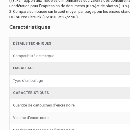
(1) . Par rapport aux modèles d'imprimantes équivalents des concurrents (
Pondération pour l'impression de documents (87 %)et de photos (13 %) bas
2. Comparaison basée sur le coût moyen par page pour les encres standar
DURABrite Ultra Ink (16/16XL et 27/27XL).
Caractéristiques
DÉTAILS TECHNIQUES
Compatibilité de marque
EMBALLAGE
Type d'emballage
CARACTÉRISTIQUES
Quantité de cartouches d'encre noire
Volume d'encre noire