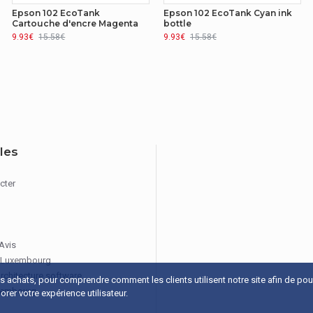
Epson 102 EcoTank
Epson 102 EcoTank Cyan ink
Cartouche d'encre Magenta
bottle
9.93€
15.58€
9.93€
15.58€
iles
cter
 Avis
 Luxembourg
architecture software
os achats, pour comprendre comment les clients utilisent notre site afin de po
xembourg
rer votre expérience utilisateur.