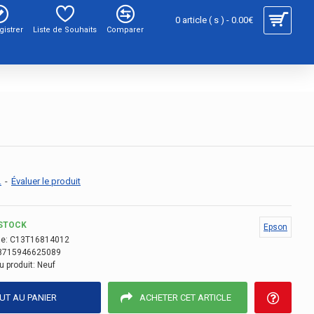
0 article ( s ) - 0.00€
gistrer
Liste de Souhaits
Comparer
.
-
Évaluer le produit
STOCK
Epson
e:
C13T16814012
8715946625089
u produit:
Neuf
UT AU PANIER
ACHETER CET ARTICLE