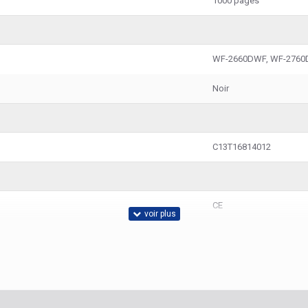
1000 pages
WF-2660DWF, WF-276
Noir
C13T16814012
CE