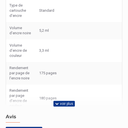
Type de
cartouche
Standard
d'encre
Volume
5,2 ml
d'encre noire
Volume
d'encre de
3,3 ml
couleur
Rendement
par page de
175 pages
l'encre noire
Rendement
par page
180 pages
d'encre de
couleur
Avis
Caractéristiques