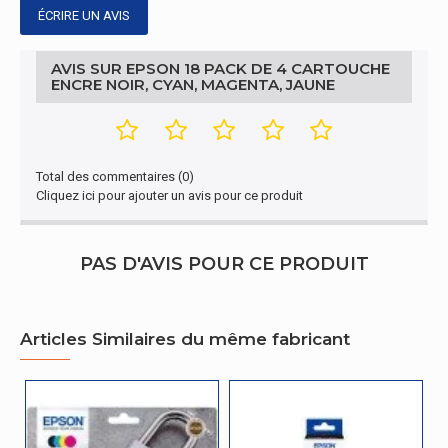
Technologie
ÉCRIRE UN AVIS
Jet d'encre
d'impression
AVIS SUR EPSON 18 PACK DE 4 CARTOUCHE
XP-30/ XP-102/ XP-202/ XP-205/ XP-212/ XP-225/
ENCRE NOIR, CYAN, MAGENTA, JAUNE
Produits
XP-302/ XP-305/ XP-312/ XP-315/ XP-322/ XP-
compatibles
325/ XP-402/ XP-405/ XP-412/ XP-415/ XP-422/
XP-425
Cartouche
Total des commentaires (0)
d'impression,
Noir, Cyan, Magenta, Jaune
Cliquez ici pour ajouter un avis pour ce produit
couleurs
Autres caractéristiques
PAS D'AVIS POUR CE PRODUIT
Nom du
C13T18064012
produit
Articles Similaires du même fabricant