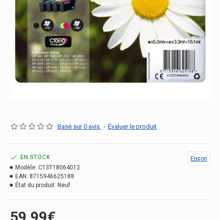
Basé sur 0 avis.
-
Évaluer le produit
EN STOCK
Epson
Modèle:
C13T18064012
EAN:
8715946625188
État du produit:
Neuf
59.99€