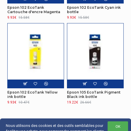
Epson 102 EcoTank
Epson 102 EcoTank Cyan ink
Cartouche d'encre Magenta
bottle
9.93€
15.58€
9.93€
15.58€
Epson 102 EcoTank Yellow
Epson 105 EcoTank Pigment
ink bottle
Black ink bottle
9.93€
10.47€
19.22€
26.66€
Nous utilisons des cookies et des outils semblables pour
OK