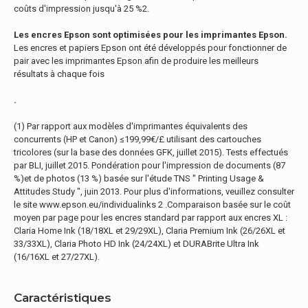
coûts d'impression jusqu'à 25 %2.
Les encres Epson sont optimisées pour les imprimantes Epson.
Les encres et papiers Epson ont été développés pour fonctionner de
pair avec les imprimantes Epson afin de produire les meilleurs
résultats à chaque fois
.
(1) Par rapport aux modèles d'imprimantes équivalents des
concurrents (HP et Canon) ≤199,99€/£ utilisant des cartouches
tricolores (sur la base des données GFK, juillet 2015). Tests effectués
par BLI, juillet 2015. Pondération pour l'impression de documents (87
%)et de photos (13 %) basée sur l'étude TNS " Printing Usage &
Attitudes Study ", juin 2013. Pour plus d'informations, veuillez consulter
le site www.epson.eu/individualinks 2 .Comparaison basée sur le coût
moyen par page pour les encres standard par rapport aux encres XL :
Claria Home Ink (18/18XL et 29/29XL), Claria Premium Ink (26/26XL et
33/33XL), Claria Photo HD Ink (24/24XL) et DURABrite Ultra Ink
(16/16XL et 27/27XL).
Caractéristiques