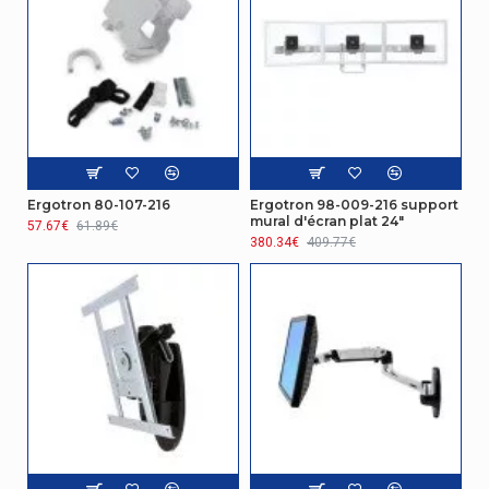
Ergotron 80-107-216
Ergotron 98-009-216 support
mural d'écran plat 24"
57.67€
61.89€
380.34€
409.77€