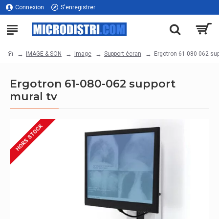
Connexion
S'enregistrer
IMAGE & SON
Image
Support écran
Ergotron 61-080-062 sup
Ergotron 61-080-062 support
mural tv
HORS STOCK