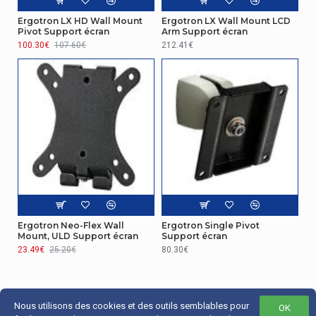
Ergotron LX HD Wall Mount
Ergotron LX Wall Mount LCD
Pivot Support écran
Arm Support écran
100.30€
107.60€
212.41€
Ergotron Neo-Flex Wall
Ergotron Single Pivot
Mount, ULD Support écran
Support écran
23.49€
25.20€
80.30€
Nous utilisons des cookies et des outils semblables pour
OK