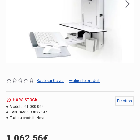
Basé sur 0 avis.
-
Évaluer le produit
HORS STOCK
Ergotron
Modèle:
61-080-062
EAN:
0698833039047
État du produit:
Neuf
1,062.56€