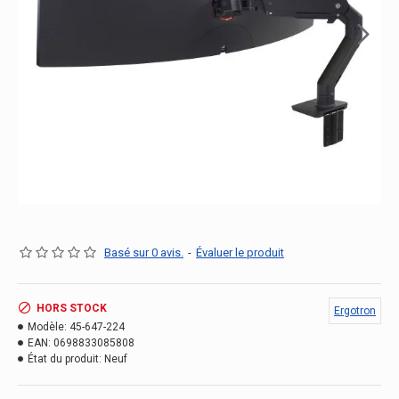
Basé sur 0 avis.
-
Évaluer le produit
HORS STOCK
Ergotron
Modèle:
45-647-224
EAN:
0698833085808
État du produit:
Neuf