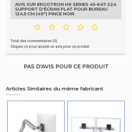
AVIS SUR ERGOTRON HX SERIES 45-647-224
SUPPORT D'ÉCRAN PLAT POUR BUREAU
Ergonomie
124,5 CM (49") PINCE NOIR
Réglage de la hauteur
Oui
Rotation
Oui
Total des commentaires (0)
Design
Cliquez ici pour ajouter un avis pour ce produit
Poids maximum (capacité)
19,1 kg
PAS D'AVIS POUR CE PRODUIT
Graphique
Nombre d'affichages pris en charge
1
Articles Similaires du même fabricant
Caméra
Angle de rotation
360°