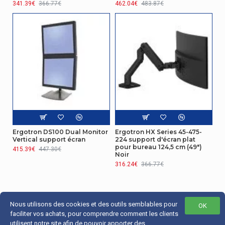
341.39€
366.77€
462.04€
483.87€
Ergotron DS100 Dual Monitor
Ergotron HX Series 45-475-
Vertical support écran
224 support d'écran plat
pour bureau 124,5 cm (49")
415.39€
447.30€
Noir
316.24€
366.77€
Nous utilisons des cookies et des outils semblables pour
OK
faciliter vos achats, pour comprendre comment les clients
utilisent notre site afin de pouvoir apporter des