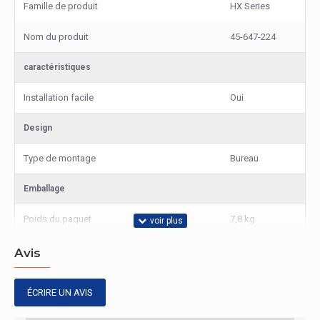
Famille de produit
HX Series
Nom du produit
45-647-224
caractéristiques
Installation facile
Oui
Design
Type de montage
Bureau
Emballage
Poids du paquet
7,8 kg
Montage
Avis
Compatibilité interface de montage (min)
75 x 75 mm
ÉCRIRE UN AVIS
Compatibilité interface de montage (max)
100 x 100 mm