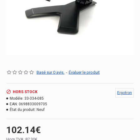
Basé sur 0 avis.
-
Évaluer le produit
HORS STOCK
Ergotron
Modèle:
33-334-085
EAN:
0698833009705
État du produit:
Neuf
102.14€
Hors TVA: 87.30€