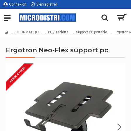
Connexion
S'enregistrer
INFORMATIQUE
PC / Tablette
Support PC portable
Ergotron 
Ergotron Neo-Flex support pc
HORS STOCK