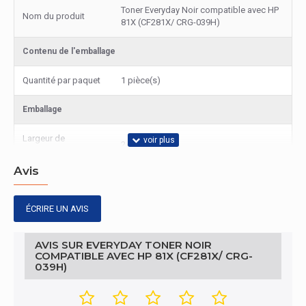
Toner Everyday Noir compatible avec HP
Nom du produit
81X (CF281X/ CRG-039H)
Contenu de l'emballage
Quantité par paquet
1 pièce(s)
Emballage
Largeur de
245 mm
l'emballage
Avis
Profondeur de
342 mm
l'emballage
ÉCRIRE UN AVIS
Hauteur de
172 mm
l'emballage
AVIS SUR EVERYDAY TONER NOIR
COMPATIBLE AVEC HP 81X (CF281X/ CRG-
Poids du paquet
3,29 kg
039H)
Autres caractéristiques