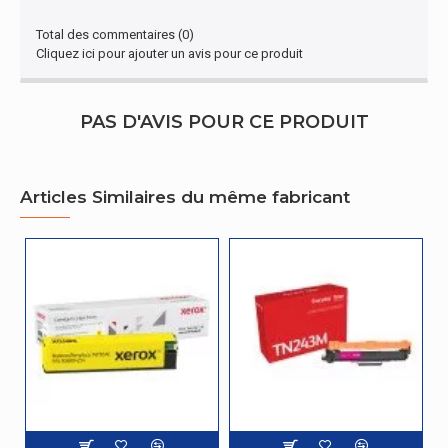
Type
Compatible
Total des commentaires (0)
Cliquez ici pour ajouter un avis pour ce produit
Design
Code du système
84439990
PAS D'AVIS POUR CE PRODUIT
harmonisé
représentation / réalisation
Articles Similaires du même fabricant