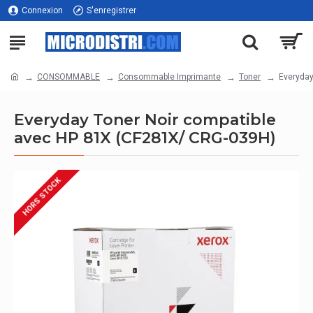
Connexion
S'enregistrer
CONSOMMABLE
Consommable Imprimante
Toner
Everyday
Everyday Toner Noir compatible
avec HP 81X (CF281X/ CRG-039H)
HORS STOCK