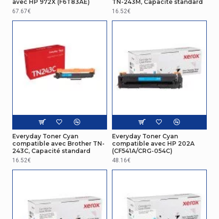
avec HP 972X (F6T83AE)
TN-243M, Capacité standard
67.67€
16.52€
Everyday Toner Cyan
Everyday Toner Cyan
compatible avec Brother TN-
compatible avec HP 202A
243C, Capacité standard
(CF541A/CRG-054C)
16.52€
48.16€