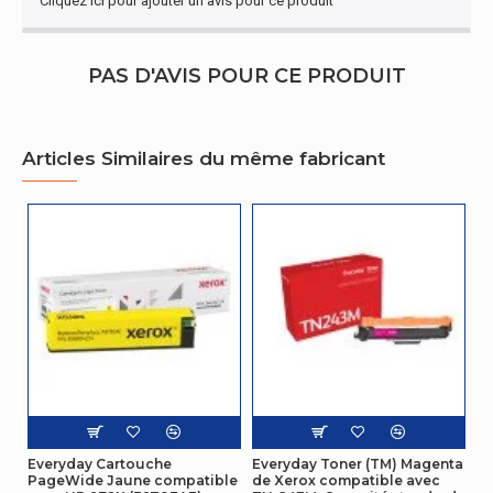
Cliquez ici pour ajouter un avis pour ce produit
Poids du paquet
370 g
Autres caractéristiques
PAS D'AVIS POUR CE PRODUIT
Type
Compatible
Design
Articles Similaires du même fabricant
Code du système
84439990
harmonisé
Everyday Cartouche
Everyday Toner (TM) Magenta
PageWide Jaune compatible
de Xerox compatible avec