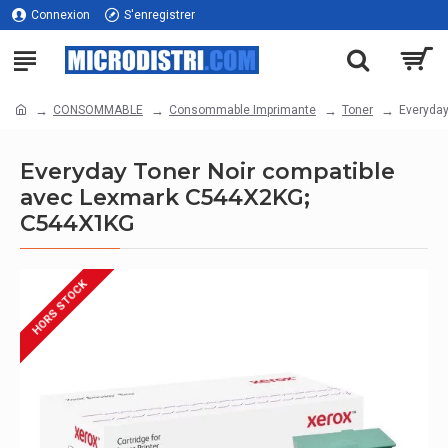
Connexion
S'enregistrer
CONSOMMABLE
Consommable Imprimante
Toner
Everyday
Everyday Toner Noir compatible
avec Lexmark C544X2KG;
C544X1KG
HORS STOCK