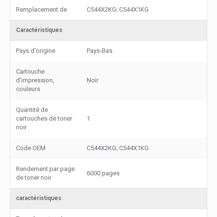
Remplacement de
C544X2KG; C544X1KG
Caractéristiques
Pays d'origine
Pays-Bas
Cartouche
d'impression,
Noir
couleurs
Quantité de
cartouches de toner
1
noir
Code OEM
C544X2KG; C544X1KG
Rendement par page
6000 pages
de toner noir
caractéristiques