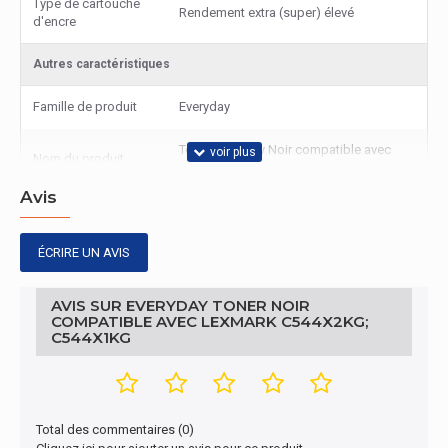
Type de cartouche
Rendement extra (super) élevé
d'encre
Autres caractéristiques
Famille de produit
Everyday
Toner Everyday Noir compatible avec
Nom du produit
Lexmark C544X2KG; C544X1KG
Avis
Contenu de l'emballage
Quantité par paquet
ÉCRIRE UN AVIS
1 pièce(s)
Emballage
AVIS SUR EVERYDAY TONER NOIR
COMPATIBLE AVEC LEXMARK C544X2KG;
C544X1KG
Profondeur de
195 mm
l'emballage
Hauteur de
95 mm
l'emballage
Total des commentaires (0)