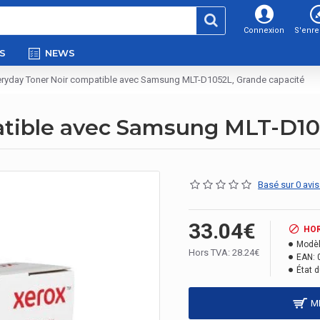
Connexion
S'enre
S
NEWS
eryday Toner Noir compatible avec Samsung MLT-D1052L, Grande capacité
atible avec Samsung MLT-D10
Basé sur 0 avis
33.04€
HO
Modèl
Hors TVA: 28.24€
EAN:
État d
M