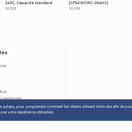
243C, Capacité standard
(CF541X/CRG-054HC)
16.52€
55.53€
iles
cter
 Avis
 Luxembourg
architecture software
os achats, pour comprendre comment les clients utilisent notre site afin de po
xembourg
rer votre expérience utilisateur.