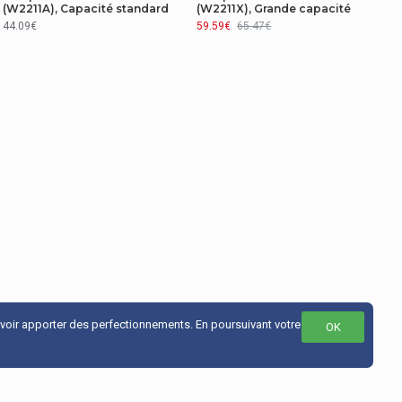
(W2211A), Capacité standard
(W2211X), Grande capacité
44.09€
59.59€
65.47€
uvoir apporter des perfectionnements. En poursuivant votre
OK