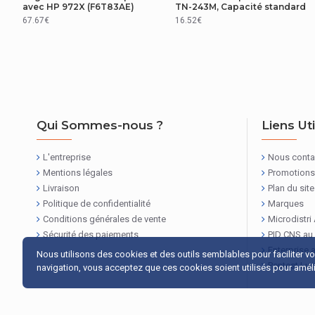
avec HP 972X (F6T83AE)
TN-243M, Capacité standard
67.67€
16.52€
Qui Sommes-nous ?
Liens Ut
L'entreprise
Nous conta
Mentions légales
Promotions
Livraison
Plan du site
Politique de confidentialité
Marques
Conditions générales de vente
Microdistri
Sécurité des paiements
PID CNS au
Enterprise 
Nous utilisons des cookies et des outils semblables pour faciliter v
Pentest Lu
navigation, vous acceptez que ces cookies soient utilisés pour amélio