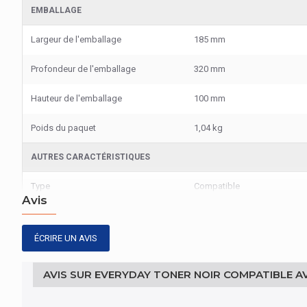
EMBALLAGE
Largeur de l'emballage
185 mm
Profondeur de l'emballage
320 mm
Hauteur de l'emballage
100 mm
Poids du paquet
1,04 kg
AUTRES CARACTÉRISTIQUES
Type
Compatible
Avis
DESIGN
ÉCRIRE UN AVIS
Code du système harmonisé
84439990
AVIS SUR EVERYDAY TONER NOIR COMPATIBLE A
REPRÉSENTATION / RÉALISATION