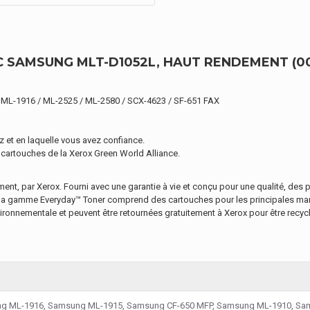
 SAMSUNG MLT-D1052L, HAUT RENDEMENT (0
/ ML-1916 / ML-2525 / ML-2580 / SCX-4623 / SF-651 FAX
 et en laquelle vous avez confiance.
 cartouches de la Xerox Green World Alliance.
, par Xerox. Fourni avec une garantie à vie et conçu pour une qualité, des pe
e, la gamme Everyday™ Toner comprend des cartouches pour les principales ma
vironnementale et peuvent être retournées gratuitement à Xerox pour être recyc
g ML-1916, Samsung ML-1915, Samsung CF-650 MFP, Samsung ML-1910, Sa