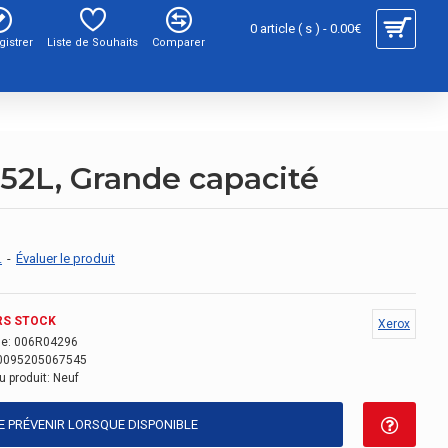
0 article ( s ) - 0.00€
gistrer
Liste de Souhaits
Comparer
52L, Grande capacité
.
-
Évaluer le produit
RS STOCK
Xerox
e:
006R04296
0095205067545
u produit:
Neuf
E PRÉVENIR LORSQUE DISPONIBLE