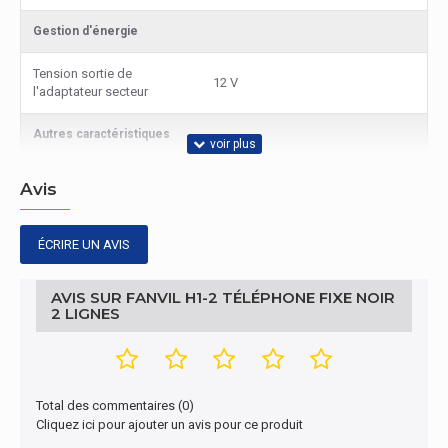
Gestion d'énergie
Tension sortie de
12 V
l'adaptateur secteur
Autres caractéristiques
Nom du produit
H1-2
Avis
Connectivité
ÉCRIRE UN AVIS
Quantité de ports RJ-9
1
AVIS SUR FANVIL H1-2 TÉLÉPHONE FIXE NOIR
Protocoles
2 LIGNES
SIP v1 (RFC2543), v2 (RFC3261)
Protocoles VoIP
over, RTP/RTCP/SRTP
Total des commentaires (0)
Réseau
Cliquez ici pour ajouter un avis pour ce produit