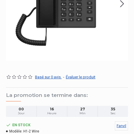
Basé sur 0 avis.
-
Évaluer le produit
La promotion se termine dans:
00
16
27
35
Jour
Heure
Min
Sec
EN STOCK
Fanvil
Modèle:
H1-2 Wire