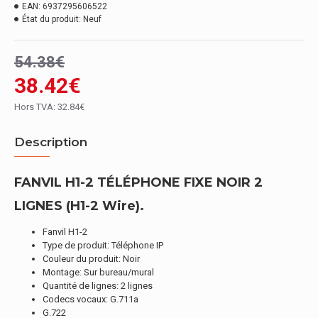
EAN:
6937295606522
État du produit:
Neuf
54.38€
38.42€
Hors TVA: 32.84€
Description
FANVIL H1-2 TÉLÉPHONE FIXE NOIR 2
LIGNES (H1-2 Wire).
Fanvil H1-2
Type de produit: Téléphone IP
Couleur du produit: Noir
Montage: Sur bureau/mural
Quantité de lignes: 2 lignes
Codecs vocaux: G.711a
G.722