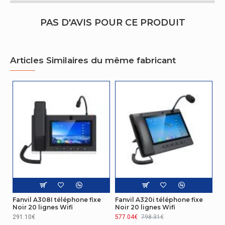
Nombre de port ethernet
1
LAN (RJ-45)
PAS D'AVIS POUR CE PRODUIT
Autres caractéristiques
Entrée DC
Oui
Articles Similaires du même fabricant
Ethernet/LAN
Oui
Réseau
Client DHCP
Oui
Ergonomie
Montage mural
Oui
Gestion d'énergie
Fanvil A308I téléphone fixe
Fanvil A320i téléphone fixe
Courant de sortie de
1 A
Noir 20 lignes Wifi
Noir 20 lignes Wifi
l'adaptateur secteur
291.10€
577.04€
798.31€