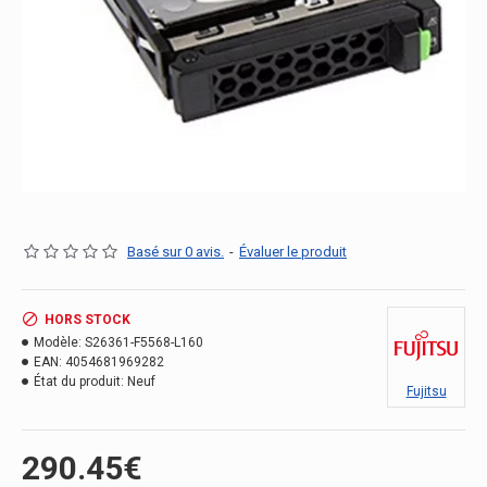
Basé sur 0 avis.
-
Évaluer le produit
HORS STOCK
Modèle:
S26361-F5568-L160
EAN:
4054681969282
État du produit:
Neuf
Fujitsu
290.45€