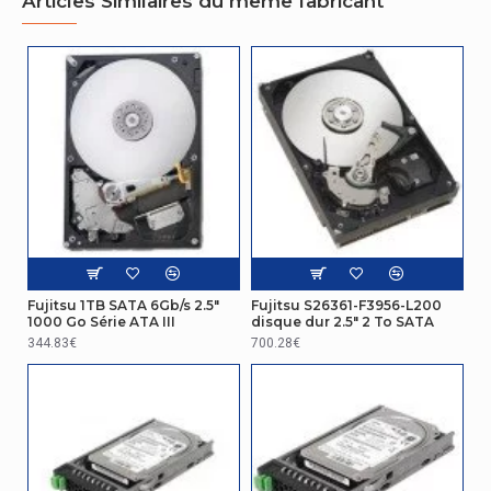
Articles Similaires du même fabricant
Fujitsu 1TB SATA 6Gb/s 2.5"
Fujitsu S26361-F3956-L200
1000 Go Série ATA III
disque dur 2.5" 2 To SATA
344.83€
700.28€