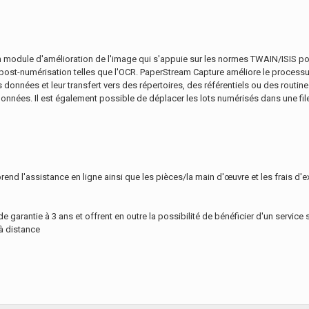
un module d'amélioration de l'image qui s'appuie sur les normes TWAIN/ISIS pour 
 de post-numérisation telles que l'OCR. PaperStream Capture améliore le proc
s données et leur transfert vers des répertoires, des référentiels ou des routin
onnées. Il est également possible de déplacer les lots numérisés dans une file 
d l'assistance en ligne ainsi que les pièces/la main d'œuvre et les frais d'ex
e garantie à 3 ans et offrent en outre la possibilité de bénéficier d'un servic
à distance