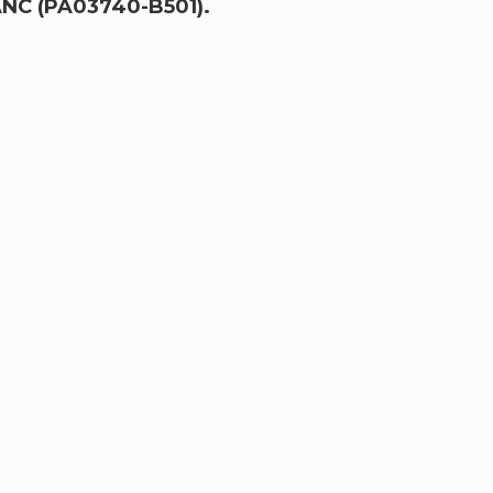
NC (PA03740-B501).