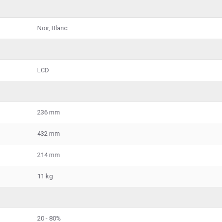
Noir, Blanc
LCD
236 mm
432 mm
214 mm
11 kg
20 - 80%