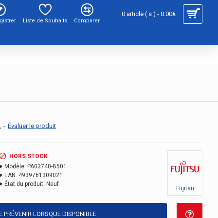
0 article ( s ) - 0.00€
gistrer
Liste de Souhaits
Comparer
.
-
Évaluer le produit
HORS STOCK
Modèle:
PA03740-B501
EAN:
4939761309021
État du produit:
Neuf
Fujitsu
E PRÉVENIR LORSQUE DISPONIBLE