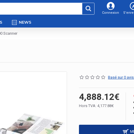
Connexion
S'enre
S
NEWS
600 Scanner
Basé sur 0 avis
4,888.12€
Hors TVA: 4,177.88€
M