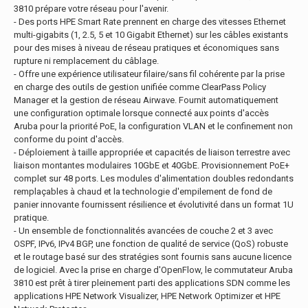
3810 prépare votre réseau pour l'avenir.
- Des ports HPE Smart Rate prennent en charge des vitesses Ethernet
multi-gigabits (1, 2.5, 5 et 10 Gigabit Ethernet) sur les câbles existants
pour des mises à niveau de réseau pratiques et économiques sans
rupture ni remplacement du câblage.
- Offre une expérience utilisateur filaire/sans fil cohérente par la prise
en charge des outils de gestion unifiée comme ClearPass Policy
Manager et la gestion de réseau Airwave. Fournit automatiquement
une configuration optimale lorsque connecté aux points d'accès
Aruba pour la priorité PoE, la configuration VLAN et le confinement non
conforme du point d'accès.
- Déploiement à taille appropriée et capacités de liaison terrestre avec
liaison montantes modulaires 10GbE et 40GbE. Provisionnement PoE+
complet sur 48 ports. Les modules d'alimentation doubles redondants
remplaçables à chaud et la technologie d'empilement de fond de
panier innovante fournissent résilience et évolutivité dans un format 1U
pratique.
- Un ensemble de fonctionnalités avancées de couche 2 et 3 avec
OSPF, IPv6, IPv4 BGP, une fonction de qualité de service (QoS) robuste
et le routage basé sur des stratégies sont fournis sans aucune licence
de logiciel. Avec la prise en charge d'OpenFlow, le commutateur Aruba
3810 est prêt à tirer pleinement parti des applications SDN comme les
applications HPE Network Visualizer, HPE Network Optimizer et HPE