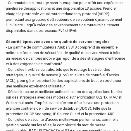
- Commutation et routage sans interruption pour offrir une expérience
améliorée desapplications et une disponibilité L3 accrue. Prend en
charge le protocole virtual router redundancy protocol (VRRP)
permettant aux groupes de 2 routeurs de se soutenir dynamiquement
l'un l'autre jusqu'à créer des environnements de routeurs hautement
disponibles dans des réseaux IPv4 et IPv6.
Sécurité éprouvée avec une qualité de service inégalée
- La gamme de commutateurs Aruba 3810 comprend un ensemble
solide de fonctions de sécurité et de qualité de service visant à bâtir
un réseau de campus mobile qui réponde à des stratégies d'entreprise
et à des exigences de conformité.
- Contrôles flexibles du trafic, tels que le routage basé sur des
stratégies, la qualité de service (QoS) et la liste de contrôle d'accès
(ACL), pour gérer les priorités des applications de bout en bout pour
une meilleure expérience utilisateur.
- Sécurité accrue et meilleure authentification des applications basée
sur des stratégies avec des modes d'authentification 802.1X, MAC et
Web simultanés. Empêchez le trafic non désiré avec une protection
avancée contre le déni de service distribué (DDOS), telle que la
protection DHCP Snooping, IP Source Guard et la protection ARP.
- Contrôles de sécurité d'accès multiniveau performants, comme la
gestion basée sur les rôles, la complexité du mot de passe
configurable, RADIUS/TACACS+ et SSH pour une sécurité accrue et un