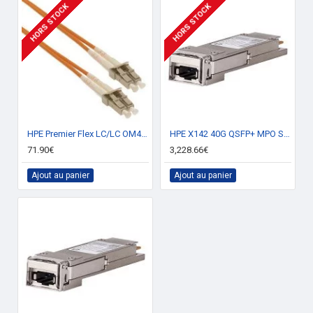
HORS STOCK
HORS STOCK
Empilage virtuel (unités)
10
Design
Elément de format
1U
représentation / réalisation
Fréquence du processeur
1000 MHz
HPE Premier Flex LC/LC OM4 2 Multi-mode 1m câble de fibre optique OFC
HPE X142 40G QSFP+ MPO SR4 module émetteur-récepteur de réseau Fibre optique 40000 Mbit/s QSFP+ 850 nm
71.90€
3,228.66€
Ajout au panier
Ajout au panier