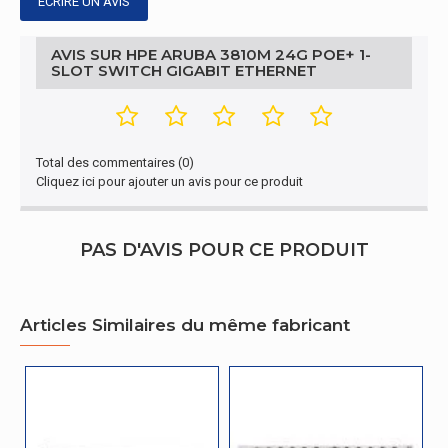
ÉCRIRE UN AVIS
Full duplex
Oui
AVIS SUR HPE ARUBA 3810M 24G POE+ 1-
Conditions environnementales
SLOT SWITCH GIGABIT ETHERNET
Température d'opération
0 - 45 °C
Température hors fonctionnement
-40 - 70 °C
Total des commentaires (0)
Cliquez ici pour ajouter un avis pour ce produit
Autres caractéristiques
Aruba 3810M 24G PoE+ 1-
Nom du produit
slot Switch
PAS D'AVIS POUR CE PRODUIT
représentation / réalisation
Articles Similaires du même fabricant
Type de mémoire
DDR3 SDRAM
Réseau
Soutien 10G
Oui