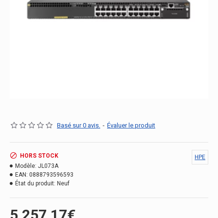
Basé sur 0 avis.
-
Évaluer le produit
HORS STOCK
HPE
Modèle:
JL073A
EAN:
0888793596593
État du produit:
Neuf
5,257.17€