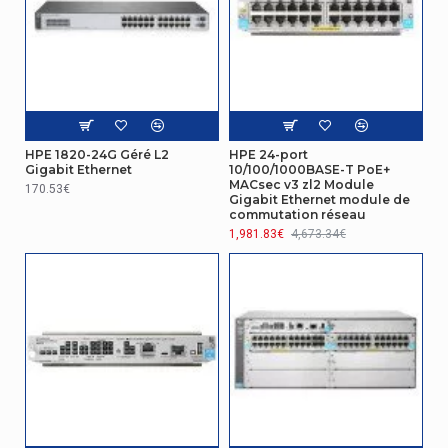
Auto MDI/MDI-X
Oui
Agrégation de lien
Oui
Serveur DHCP
Oui
Protocles Spanning Tree (STP)
Oui
HPE 1820-24G Géré L2
HPE 24-port
Gigabit Ethernet
10/100/1000BASE-T PoE+
Routage IP
Oui
MACsec v3 zl2 Module
170.53€
Gigabit Ethernet module de
commutation réseau
Support VLAN
Oui
1,981.83€
4,673.34€
Détection auto
Oui
Réseau
IEEE 802.3,IEEE
Standards réseau
802.3ab,IEEE 802.3at,IEEE
802.3u
Support de trames étendues
Oui