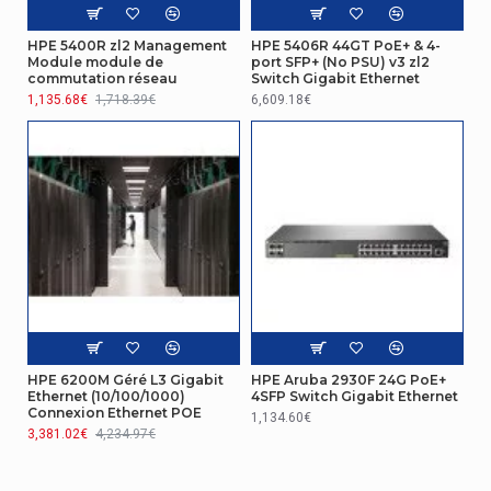
(Jumbo Frames)
HPE 5400R zl2 Management
HPE 5406R 44GT PoE+ & 4-
Technologie de câblage Ethernet
10BASE-T,100BASE-
Module module de
port SFP+ (No PSU) v3 zl2
cuivre
TX,1000BASE-T
commutation réseau
Switch Gigabit Ethernet
1,135.68€
1,718.39€
6,609.18€
Transmition des données
Répertoire MAC
64000 entrées
Capacité de commutation
160 Gbit/s
Débit
95,2 Mpps
Latence (10 Gbps)
1,8 µs
Latence (1 Gbps)
2,8 µs
HPE 6200M Géré L3 Gigabit
HPE Aruba 2930F 24G PoE+
Ethernet (10/100/1000)
4SFP Switch Gigabit Ethernet
Sécurité
Connexion Ethernet POE
1,134.60€
3,381.02€
4,234.97€
Liste de contrôle d'accès (ACL)
Oui