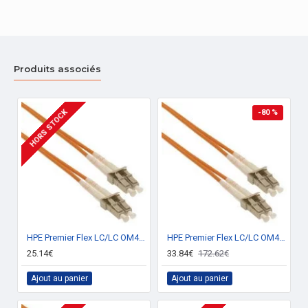
Caractéristiques de gestion
Banc de commutateurs
L3
Type de commutateur
Managed network switch
Produits associés
Gestion basée sur le web
Oui
HORS STOCK
-80 %
Antenne
Qualité de service (QoS)
Oui
représentation / réalisation
Intégré dans le processeur
Oui
représentation / réalisation
HPE Premier Flex LC/LC OM4 2 Multi-mode 2m câble de fibre optique OFC
HPE Premier Flex LC/LC OM4 2 Multi-mode 5m câble de fibre optique OFC
25.14€
33.84€
172.62€
Mémoire cache de paquet
13,5 Mo
Ajout au panier
Ajout au panier
Empilable
Oui