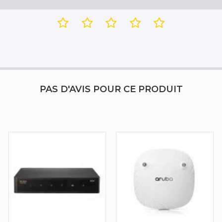
PAS D'AVIS POUR CE PRODUIT
t/s
64-QAM,256-QAM,1024-QAM,BPSK,CCK,QPSK
,2500,5000 Mbit/s
11a,IEEE 802.11ac,IEEE 802.11ax,IEEE 802.11b,IEEE 802.11g,IEEE 802.11n,IEEE 8