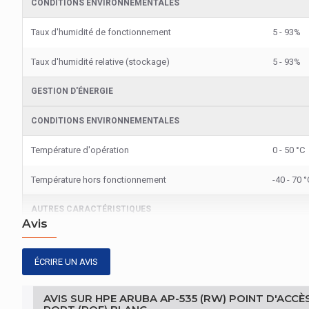
CONDITIONS ENVIRONNEMENTALES
Taux d'humidité de fonctionnement
5 - 93%
Taux d'humidité relative (stockage)
5 - 93%
GESTION D'ÉNERGIE
CONDITIONS ENVIRONNEMENTALES
Température d'opération
0 - 50 °C
Température hors fonctionnement
-40 - 70 °
AUTRES CARACTÉRISTIQUES
Avis
Nom du produit
Aruba AP
ÉCRIRE UN AVIS
REPRÉSENTATION / RÉALISATION
MIMO (entrées multiples, sorties multiples)
AVIS SUR HPE ARUBA AP-535 (RW) POINT D'ACC
Oui