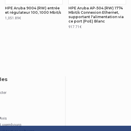
ed antenna
HPE Aruba 9004 (RW) entrée
HPE Aruba AP-504 (RW) 1774
et régulateur 100, 1000 Mbit/s
Mbit/s Connexion Ethernet,
supportant l'alimentation via
1,051.89€
ce port (PoE) Blanc
917.71€
A,WPA2
iles
cter
 Mur
 Avis
 Luxembourg