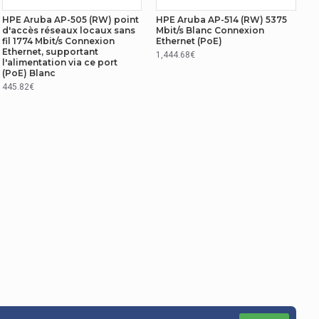
HPE Aruba AP-505 (RW) point
HPE Aruba AP-514 (RW) 5375
d'accès réseaux locaux sans
Mbit/s Blanc Connexion
fil 1774 Mbit/s Connexion
Ethernet (PoE)
Ethernet, supportant
1,444.68€
l'alimentation via ce port
(PoE) Blanc
445.82€