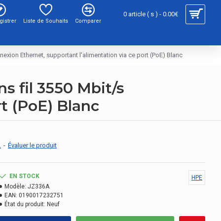
0 article ( s ) - 0.00€
gistrer
Liste de Souhaits
Comparer
xion Ethernet, supportant l'alimentation via ce port (PoE) Blanc
s fil 3550 Mbit/s
rt (PoE) Blanc
.
-
Évaluer le produit
EN STOCK
HPE
Modèle:
JZ336A
EAN:
0190017232751
État du produit:
Neuf