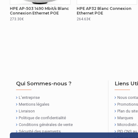
Fonctions de l?antenne
Integrat
HPE AP-503 1490 Mbit/s Blanc
HPE AP32 Blanc Connexion
Connexion Ethernet POE
Ethernet POE
ERGONOMIE
273.30€
264.63€
Port de càble antivol
Oui
GESTION D'ÉNERGIE
Consommation (max)
23,3 W
RÉSEAU
Algorithme de sécurité soutenu
WMM,WP
Qui Sommes-nous ?
Liens Ut
DESIGN
L'entreprise
Nous conta
Mentions légales
Promotions
Positionnement
Plafond,
Livraison
Plan du site
Politique de confidentialité
Marques
REPRÉSENTATION / RÉALISATION
Conditions générales de vente
Microdistri
Sécurité des paiements
PID CNS au
2,4 GHz
Oui