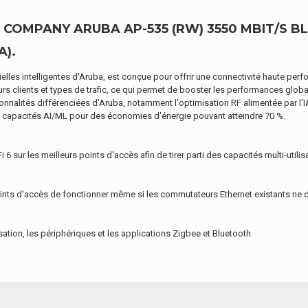
 COMPANY ARUBA AP-535 (RW) 3550 MBIT/S 
A).
cielles intelligentes d'Aruba, est conçue pour offrir une connectivité haute p
urs clients et types de trafic, ce qui permet de booster les performances globa
nalités différenciées d'Aruba, notamment l'optimisation RF alimentée par l'IA, 
 capacités AI/ML pour des économies d'énergie pouvant atteindre 70 %.
6 sur les meilleurs points d'accès afin de tirer parti des capacités multi-utili
 points d'accès de fonctionner même si les commutateurs Ethernet existants ne 
isation, les périphériques et les applications Zigbee et Bluetooth