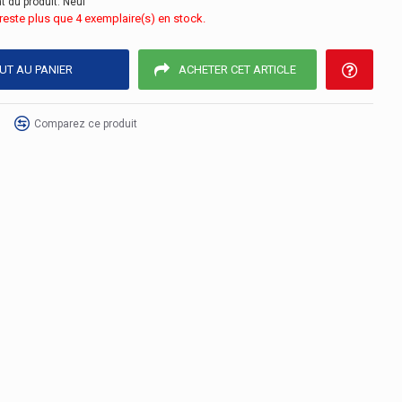
t du produit:
Neuf
e reste plus que 4 exemplaire(s) en stock.
UT AU PANIER
ACHETER CET ARTICLE
Comparez ce produit