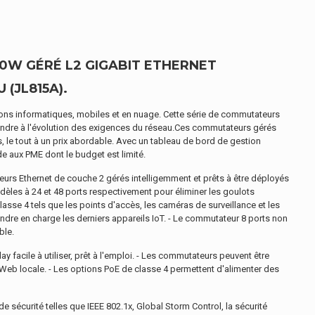
0W GÉRÉ L2 GIGABIT ETHERNET
(JL815A).
ations informatiques, mobiles et en nuage. Cette série de commutateurs
répondre à l'évolution des exigences du réseau.Ces commutateurs gérés
 le tout à un prix abordable. Avec un tableau de bord de gestion
de aux PME dont le budget est limité.
urs Ethernet de couche 2 gérés intelligemment et prêts à être déployés
dèles à 24 et 48 ports respectivement pour éliminer les goulots
asse 4 tels que les points d'accès, les caméras de surveillance et les
dre en charge les derniers appareils IoT. - Le commutateur 8 ports non
ble.
facile à utiliser, prêt à l'emploi. - Les commutateurs peuvent être
 Web locale. - Les options PoE de classe 4 permettent d'alimenter des
 sécurité telles que IEEE 802.1x, Global Storm Control, la sécurité