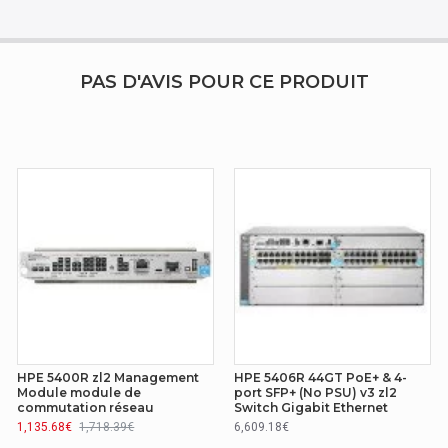
 On 1830 48G 24p Class4 PoE 4SFP 370W
PAS D'AVIS POUR CE PRODUIT
HPE 5400R zl2 Management
HPE 5406R 44GT PoE+ & 4-
Module module de
port SFP+ (No PSU) v3 zl2
commutation réseau
Switch Gigabit Ethernet
1,135.68€
1,718.39€
6,609.18€