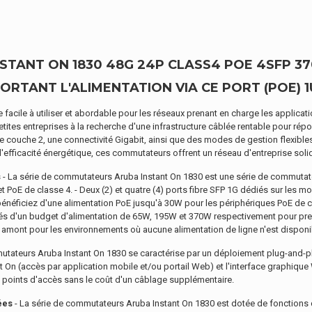
TANT ON 1830 48G 24P CLASS4 POE 4SFP 37
RTANT L'ALIMENTATION VIA CE PORT (POE) 1U 
e facile à utiliser et abordable pour les réseaux prenant en charge les applic
s petites entreprises à la recherche d'une infrastructure câblée rentable pour 
couche 2, une connectivité Gigabit, ainsi que des modes de gestion flexibles,
d'efficacité énergétique, ces commutateurs offrent un réseau d'entreprise soli
s
- La série de commutateurs Aruba Instant On 1830 est une série de commutate
PoE de classe 4. - Deux (2) et quatre (4) ports fibre SFP 1G dédiés sur les mo
bénéficiez d'une alimentation PoE jusqu'à 30W pour les périphériques PoE de cl
tés d'un budget d'alimentation de 65W, 195W et 370W respectivement pour pren
 amont pour les environnements où aucune alimentation de ligne n'est disponi
tateurs Aruba Instant On 1830 se caractérise par un déploiement plug-and-play 
t On (accès par application mobile et/ou portail Web) et l'interface graphique
s points d'accès sans le coût d'un câblage supplémentaire.
ées
- La série de commutateurs Aruba Instant On 1830 est dotée de fonctions de