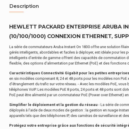
Description
HEWLETT PACKARD ENTERPRISE ARUBA INS
(10/100/1000) CONNEXION ETHERNET, SUPPO
La série de commutateurs Aruba Instant On 1830 offre une solution filair
gérés intelligents, abordables et faciles à déployer, est idéale pour le
intelligents d'entrée de gamme offrent des capacités de commutation de 
flexible, des options d'alimentation par Ethernet (PoE) et des fonctions 
Caractéristiques
Connectivité Gigabit pour les petites entreprise
en six modèles comprenant 8, 24 et 48 ports pour les modèles non PoE et 
d'étranglement du trafic sur votre réseau. - Avec les modèles PoE, vous 
téléphones VoIP. Les modèles PoE 8 ports, 24 ports et 48 ports sont do
PoE peut être alimenté par un commutateur PoE (Power over Ethernet) en
Simplifier le déploiement et la gestion du réseau
- La série de commu
déployés à l'aide de deux modes de gestion : la gestion en nuage Instan
appareils tels que des téléphones IP, des caméras de surveillance et de
Protégez votre entreprise grâce aux fonctions de sécurité intégr