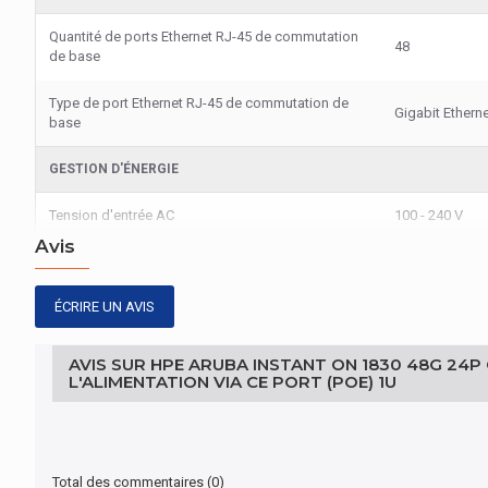
Quantité de ports Ethernet RJ-45 de commutation
48
de base
Type de port Ethernet RJ-45 de commutation de
Gigabit Ethern
base
GESTION D'ÉNERGIE
Tension d'entrée AC
100 - 240 V
Avis
Fréquence d'entrée AC
50/60 Hz
ÉCRIRE UN AVIS
GESTION D'ÉNERGIE
Source d'énergie
Secteur
AVIS SUR HPE ARUBA INSTANT ON 1830 48G 24P
L'ALIMENTATION VIA CE PORT (POE) 1U
BANDE PASSANTE
Full duplex
Oui
Total des commentaires (0)