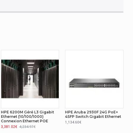
HPE 6200M Géré L3 Gigabit
HPE Aruba 2930F 24G PoE+
Ethernet (10/100/1000)
4SFP Switch Gigabit Ethernet
Connexion Ethernet POE
1,134.60€
3,381.02€
4,234.97€