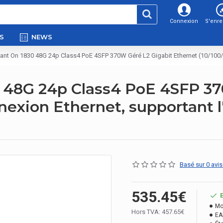
Connexion
S'enre
S
NEWS
ant On 1830 48G 24p Class4 PoE 4SFP 370W Géré L2 Gigabit Ethernet (10/100/10
 48G 24p Class4 PoE 4SFP 37
exion Ethernet, supportant l'
Basé sur 0 avis
535.45€
Mo
Hors TVA: 457.65€
EA