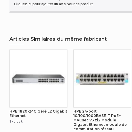
AUTRES CARACTÉRISTIQUES
Cliquez ici pour ajouter un avis pour ce produit
Nom du produit
Aruba Instant
REPRÉSENTATION / RÉALISATION
Articles Similaires du même fabricant
Type de mémoire
SDRAM
RÉSEAU
Soutien 10G
Non
Auto MDI/MDI-X
Oui
Port mirroring (Mise en miroir des ports)
Oui
Agrégation de lien
Oui
HPE 1820-24G Géré L2 Gigabit
HPE 24-port
Protocles Spanning Tree (STP)
Oui
Ethernet
10/100/1000BASE-T PoE+
MACsec v3 zl2 Module
170.53€
Gigabit Ethernet module de
Filtrage IGMP
Oui
commutation réseau