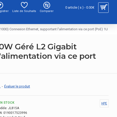
0 article ( s ) - 0.00€
gistrer
Liste de Souhaits
Comparer
00) Connexion Ethernet, supportant l'alimentation via ce port (PoE) 1U
0W Géré L2 Gigabit
alimentation via ce port
.
-
Évaluer le produit
EN STOCK
HPE
dèle:
JL815A
N:
0190017523996