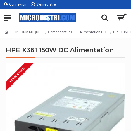
Connexion
S'enregistrer
INFORMATIQUE
Composant PC
Alimentation PC
HPE X361 
HPE X361 150W DC Alimentation
HORS STOCK