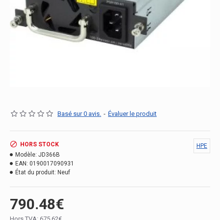
Basé sur 0 avis.
-
Évaluer le produit
HORS STOCK
HPE
Modèle:
JD366B
EAN:
0190017090931
État du produit:
Neuf
790.48€
Hors TVA: 675.62€