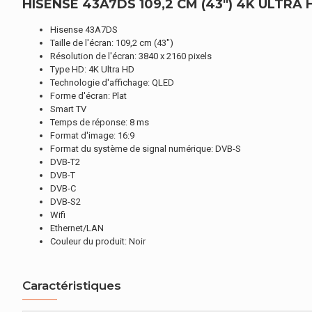
HISENSE 43A7DS 109,2 CM (43") 4K ULTRA 
Hisense 43A7DS
Taille de l'écran: 109,2 cm (43")
Résolution de l'écran: 3840 x 2160 pixels
Type HD: 4K Ultra HD
Technologie d'affichage: QLED
Forme d'écran: Plat
Smart TV
Temps de réponse: 8 ms
Format d'image: 16:9
Format du système de signal numérique: DVB-S
DVB-T2
DVB-T
DVB-C
DVB-S2
Wifi
Ethernet/LAN
Couleur du produit: Noir
Caractéristiques