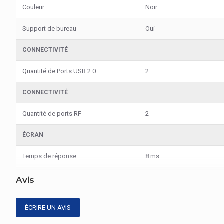
Couleur
Noir
Support de bureau
Oui
CONNECTIVITÉ
Quantité de Ports USB 2.0
2
CONNECTIVITÉ
Quantité de ports RF
2
ÉCRAN
Temps de réponse
8 ms
Diagonale verrerie (cm)
108 cm
Avis
Angle de vision horizontal
178°
ÉCRIRE UN AVIS
Angle de vision vertical
178°