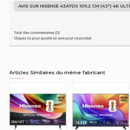
AVIS SUR HISENSE 43A7DS 109,2 CM (43") 4K UL
Forme d'écran
Plat
Type HD
4K Ultra HD
Total des commentaires (0)
Prise en charge HDR
Oui
Cliquez ici pour ajouter un avis pour ce produit
ÉCRAN
Ratio de format d'image
16:9
Articles Similaires du même fabricant
ÉCRAN
Taux de rafraichissement d'écran pris
60 Hz
en charge
ÉCRAN
Compatibilité 3D
Non
AUDIO