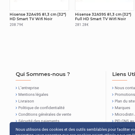
Décodeurs audio intégrés
Dolby Atmos
Hisense 32A49S 81,3 cm (32")
Hisense 32A59S 81,3 cm (32")
HD Smart TV Wifi Noir
Full HD Smart TV Wifi Noir
CONNECTIVITÉ
208.79€
281.28€
Connecteur PC intégré (D-Sub)
Non
CONNECTIVITÉ
Entrée vidéo composite
1
Qui Sommes-nous ?
Liens Ut
Quantité de ports HDMI
3
Interface commune Plus (Cl+)
Oui
L'entreprise
Nous conta
Mentions légales
Promotions
Interface Commune (IC)
Oui
Livraison
Plan du site
Politique de confidentialité
Marques
Sortie de casque
1
Conditions générales de vente
Microdistri
Sécurité des paiements
PID CNS au
CONNECTIVITÉ
Enterprise 
Nous utilisons des cookies et des outils semblables pour faciliter v
Pentest Lu