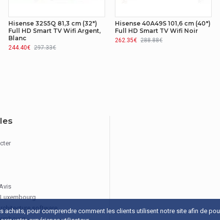
Hisense 32S5Q 81,3 cm (32")
Hisense 40A49S 101,6 cm (40")
Full HD Smart TV Wifi Argent,
Full HD Smart TV Wifi Noir
Blanc
262.35€
288.88€
244.40€
297.33€
iles
cter
 Avis
 Luxembourg
architecture software
os achats, pour comprendre comment les clients utilisent notre site afin de po
xembourg