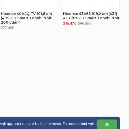
Hisense 40A4Q TV 101,6 cm
Hisense 43A6S 109,2 cm (43")
(40") HD Smart TV Wifi Noir
4K Ultra HD Smart TV Wifi Noir
200 cd/m²
346.47€
396.86€
277.45€
uvoir apporter des perfectionnements. En poursuivant votre
OK