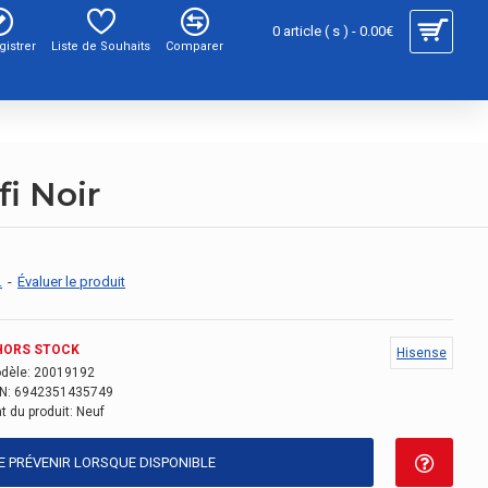
0 article ( s ) - 0.00€
gistrer
Liste de Souhaits
Comparer
i Noir
.
-
Évaluer le produit
HORS STOCK
Hisense
dèle:
20019192
N:
6942351435749
t du produit:
Neuf
E PRÉVENIR LORSQUE DISPONIBLE