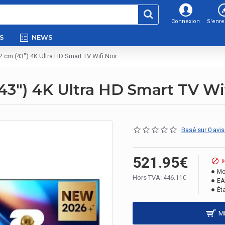
Connexion
S'enre
S
NEWS
cm (43") 4K Ultra HD Smart TV Wifi Noir
3") 4K Ultra HD Smart TV Wif
Basé sur 0 avis
521.95€
Mo
Hors TVA: 446.11€
EA
Éta
M