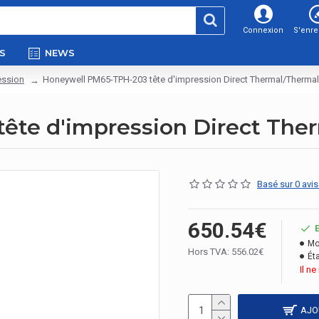
Connexion
S'enre
S
NEWS
ession
Honeywell PM65-TPH-203 tête d'impression Direct Thermal/Thermal
te d'impression Direct Ther
Basé sur 0 avis
650.54€
Mo
Hors TVA: 556.02€
Éta
Il n
AJO