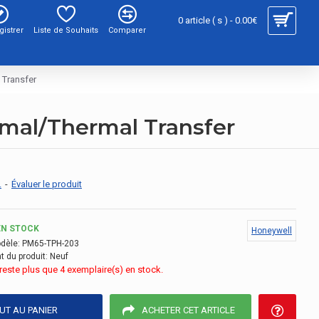
0 article ( s ) - 0.00€
gistrer
Liste de Souhaits
Comparer
 Transfer
mal/Thermal Transfer
.
-
Évaluer le produit
EN STOCK
Honeywell
dèle:
PM65-TPH-203
t du produit:
Neuf
e reste plus que 4 exemplaire(s) en stock.
UT AU PANIER
ACHETER CET ARTICLE