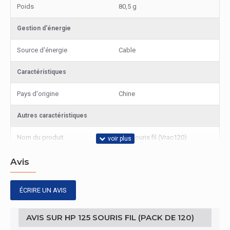
Poids
80,5 g
Gestion d'énergie
Source d'énergie
Cable
Caractéristiques
Pays d'origine
Chine
Autres caractéristiques
Nom du produit
125 Souris fil (Vrac120)
Dispositif d'entrée
Avis
Quantité de boutons
3
ÉCRIRE UN AVIS
type Scroll
Roue
AVIS SUR HP 125 SOURIS FIL (PACK DE 120)
Design