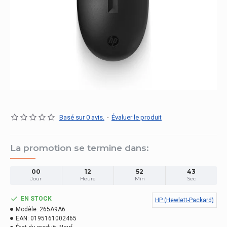
Basé sur 0 avis.
-
Évaluer le produit
La promotion se termine dans:
00
12
52
43
Jour
Heure
Min
Sec
EN STOCK
HP (Hewlett-Packard)
Modèle:
265A9A6
EAN:
0195161002465