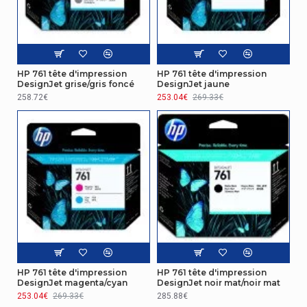
Largeur brute de la palette
101,6 cm
Longueur brute de la palette
121,9 cm
Poids brut du casier
HP 761 tête d'impression
HP 761 tête d'impression
2,81 kg
principal (externe)
DesignJet grise/gris foncé
DesignJet jaune
258.72€
253.04€
269.33€
Produit par casier principal
5 pièce(s)
(externe)
Données logistiques
Produits par palette
510 pièce(s)
Autres caractéristiques
Contenu de la boîte
Cartouche d'encre
Données logistiques
HP 761 tête d'impression
HP 761 tête d'impression
DesignJet magenta/cyan
DesignJet noir mat/noir mat
253.04€
269.33€
285.88€
Poids brut de la palette
304,4 kg