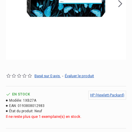
Basé sur 0 avis.
-
Évaluer le produit
EN STOCK
HP (Hewlett-Packard)
Modèle:
1XB27A
EAN:
0193808012983
État du produit:
Neuf
Il ne reste plus que 1 exemplaire(s) en stock.