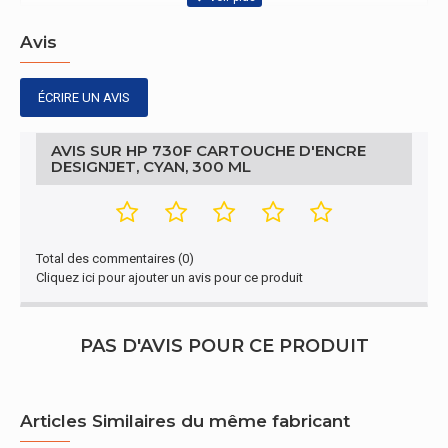
caractéristiques
Avis
Code UNSPSC
44103105
ÉCRIRE UN AVIS
Conditions environnementales
AVIS SUR HP 730F CARTOUCHE D'ENCRE
Température d'opération
5 - 40 °C
DESIGNJET, CYAN, 300 ML
Température hors
5 - 40 °C
fonctionnement
Données logistiques
Total des commentaires (0)
Cliquez ici pour ajouter un avis pour ce produit
Hauteur brute de la palette
91,9 cm
Casier principal (externe)
PAS D'AVIS POUR CE PRODUIT
102 pièce(s)
par palette
Casiers principaux
17 pièce(s)
Articles Similaires du même fabricant
(externes) par palette