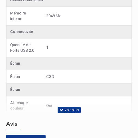
Détails techniques
Mémoire
2048 Mo
interne
Connectivité
Quantité de
1
Ports USB 2.0
Écran
Écran
CGD
Écran
Affichage
Oui
couleur
Poids et dimensions
Avis
Largeur
500 mm