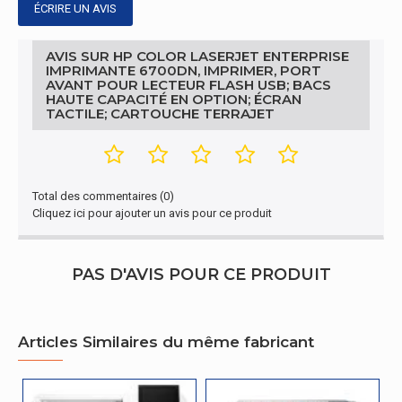
ÉCRIRE UN AVIS
Profondeur
460 mm
AVIS SUR HP COLOR LASERJET ENTERPRISE
Hauteur
415 mm
IMPRIMANTE 6700DN, IMPRIMER, PORT
AVANT POUR LECTEUR FLASH USB; BACS
HAUTE CAPACITÉ EN OPTION; ÉCRAN
Poids
31,1 kg
TACTILE; CARTOUCHE TERRAJET
Poids et dimensions
Dimensions de
Total des commentaires (0)
la palette (L x P
1000 x 1200 x 2106 mm
Cliquez ici pour ajouter un avis pour ce produit
x H)
Conditions environnementales
PAS D'AVIS POUR CE PRODUIT
Taux d'humidité
de
10 - 80%
fonctionnement
Articles Similaires du même fabricant
Configuration minimale du système
Prise en charge