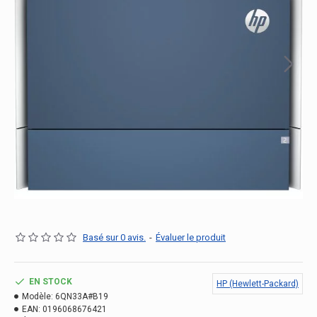
Basé sur 0 avis.
-
Évaluer le produit
EN STOCK
HP (Hewlett-Packard)
Modèle:
6QN33A#B19
EAN:
0196068676421