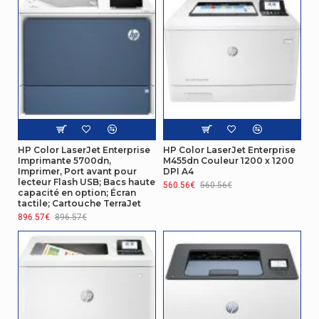
d'autres
Android, ChromeOS, Novell, linux, iOS
systèmes
d'exploitatio
Connectivité
Impression
Oui
directe
Écran
HP Color LaserJet Enterprise
HP Color LaserJet Enterprise
Imprimante 5700dn,
M455dn Couleur 1200 x 1200
Taille de l'écran
10,9 cm (4.3")
Imprimer, Port avant pour
DPI A4
lecteur Flash USB; Bacs haute
560.56€
560.56€
capacité en option; Écran
Écran
tactile; Cartouche TerraJet
896.57€
896.57€
Écran integré
Oui
Gestion d'énergie
Tension
100 - 240 V
d'entrée AC