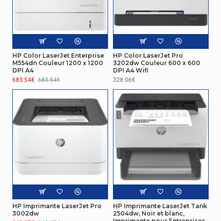
Fréquence
50/60 Hz
d'entrée AC
Mémoire vive
HP Color LaserJet Enterprise
HP Color LaserJet Pro
Emplacements
M554dn Couleur 1200 x 1200
3202dw Couleur 600 x 600
1
DPI A4
DPI A4 Wifi
mémoire
683.54€
683.54€
328.06€
caractéristiques
Cycle de
service
100000 pages par mois
(Maximum)
Caractéristiques
Pays d'origine
Japon
Technologie
Laser
d'impression
HP Imprimante LaserJet Pro
HP Imprimante LaserJet Tank
3002dw
2504dw, Noir et blanc,
Imprimante pour Entreprises,