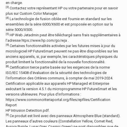
en charge.
[3]
Contactez votre représentant HP ou votre partenaire pour en savoir
plus sur Custom Color Manager.
[4]
La technologie de fusion ciblée est fournie en standard sur les
ensembles de la série 6000/X600 et est proposée en option sur la
série 5000/X500.
[5]
HP Web Jetadmin peut être téléchargé sans frais supplémentaires à
l'adresse htps://www.hp.com/go/wja .
[6]
Certaines fonctionnalités activées par les futures mises à jour du
micrologiciel HP FutureSmart peuvent ne pas être disponibles sur les
anciens appareils, si, par exemple, les caractéristiques physiques du
produit limitent la fonctionnalité de la nouvelle fonctionnalité.
[8]
Certification tierce partie basée sur les exigences de la norme
ISO/IEC 15408 d'évaluation de la sécurité des technologies de
l'information des Critères communs, à compter de mai 2019-2024.
Certification applicable aux appareils HP Managed et Enterprise
exécutant la version 4.5.1 du microprogramme HP FutureSmart et les
versions ultérieures. Pour plus d'informations :
https://www.commoncriteriaportal.org/files/epfiles/Certification
Report
HP Intrusion Detection.pdf.
[9]
Ce produit est livré avec des panneaux Atmosphere Blue (standard).
Les panneaux d'autres couleurs (Constellation Yellow, Comet Red,
Aurora Purple, Lunar Grey, Cosmic Green) ne sont disponibles que de