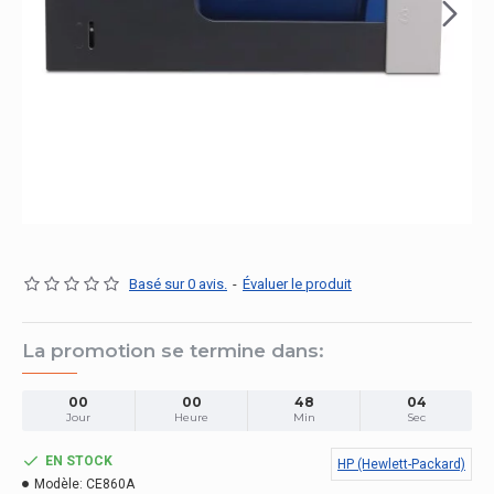
Basé sur 0 avis.
-
Évaluer le produit
La promotion se termine dans:
00
00
48
04
Jour
Heure
Min
Sec
EN STOCK
HP (Hewlett-Packard)
Modèle:
CE860A