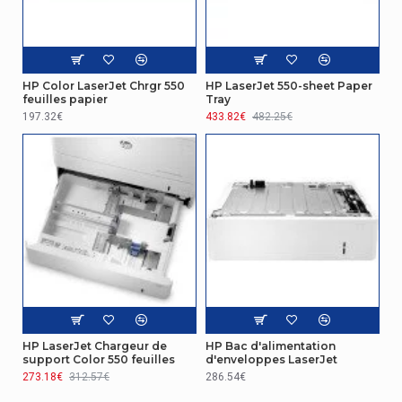
HP Color LaserJet Chrgr 550
HP LaserJet 550-sheet Paper
feuilles papier
Tray
197.32€
433.82€
482.25€
HP LaserJet Chargeur de
HP Bac d'alimentation
support Color 550 feuilles
d'enveloppes LaserJet
273.18€
312.57€
286.54€