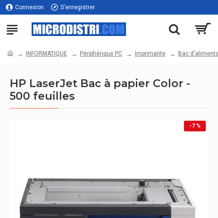
Connexion
S'enregistrer
INFORMATIQUE
Périphérique PC
Imprimante
Bac d'aliment
HP LaserJet Bac à papier Color -
500 feuilles
-7 %