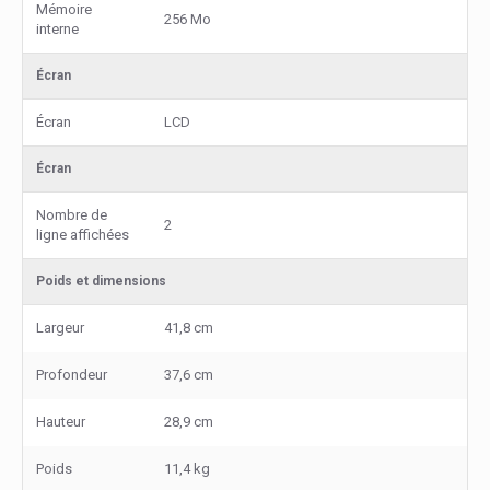
Mémoire
256 Mo
interne
Écran
Écran
LCD
Écran
Nombre de
2
ligne affichées
Poids et dimensions
Largeur
41,8 cm
Profondeur
37,6 cm
Hauteur
28,9 cm
Poids
11,4 kg