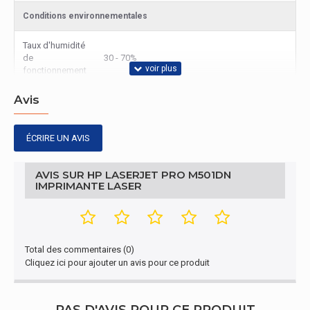
Conditions environnementales
Taux d'humidité
de
30 - 70%
fonctionnement
Avis
Gestion d'énergie
Tension
100-240
ÉCRIRE UN AVIS
d'entrée
Fréquence
AVIS SUR HP LASERJET PRO M501DN
50/60
d'entrée
IMPRIMANTE LASER
Connectivité
Interfaces
Ethernet, USB 2.0
Total des commentaires (0)
standards
Cliquez ici pour ajouter un avis pour ce produit
Écran