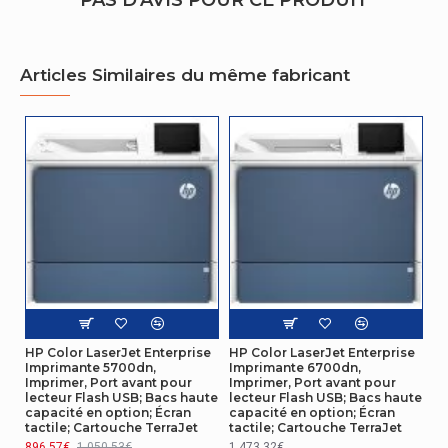
PAS D'AVIS POUR CE PRODUIT
Écran integré
Oui
caractéristiques
Articles Similaires du même fabricant
Cycle de
service
100000 pages par mois
(Maximum)
Caractéristiques
Technologie
Laser
d'impression
Couleur
Non
Cartouche
d'impression,
Noir
couleurs
HP Color LaserJet Enterprise
HP Color LaserJet Enterprise
Imprimante 5700dn,
Imprimante 6700dn,
Imprimer, Port avant pour
Imprimer, Port avant pour
Conditions environnementales
lecteur Flash USB; Bacs haute
lecteur Flash USB; Bacs haute
capacité en option; Écran
capacité en option; Écran
tactile; Cartouche TerraJet
tactile; Cartouche TerraJet
Température
15 - 32,5 °C
896.57€
1,050.53€
1,473.32€