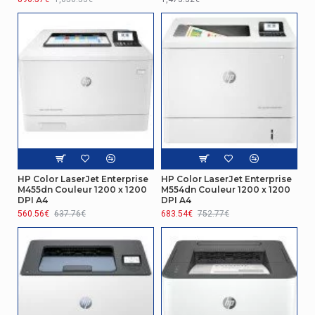
d'opération
Gestion d'énergie
Consommation
d'énergie
6,1 W
(mode veille)
Consommation
660 W
électrique
Consommation
électrique
0,1 W
HP Color LaserJet Enterprise
HP Color LaserJet Enterprise
(arrêt)
M455dn Couleur 1200 x 1200
M554dn Couleur 1200 x 1200
DPI A4
DPI A4
560.56€
637.76€
683.54€
752.77€
Autres caractéristiques
Famille de
LaserJet
produit
Nom du produit
Pro M501dn