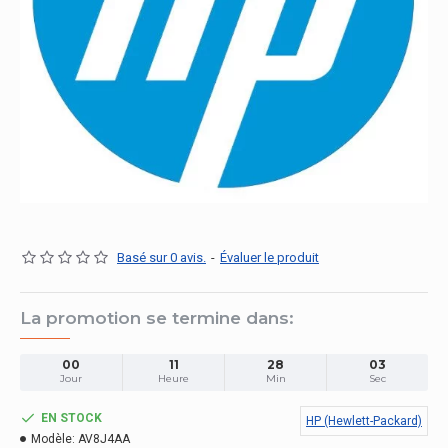
Basé sur 0 avis.
-
Évaluer le produit
La promotion se termine dans:
00
11
28
03
Jour
Heure
Min
Sec
EN STOCK
HP (Hewlett-Packard)
Modèle:
AV8J4AA