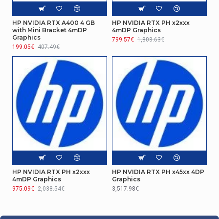
HP NVIDIA RTX A400 4 GB
HP NVIDIA RTX PH x2xxx
with Mini Bracket 4mDP
4mDP Graphics
Graphics
799.57€
1,803.63€
199.05€
407.49€
HP NVIDIA RTX PH x2xxx
HP NVIDIA RTX PH x45xx 4DP
4mDP Graphics
Graphics
975.09€
2,038.54€
3,517.98€