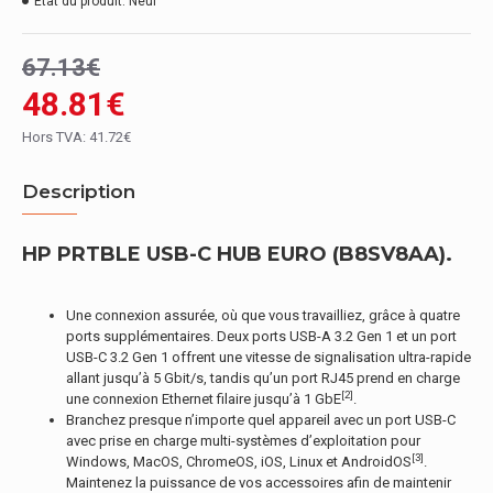
État du produit:
Neuf
67.13€
48.81€
Hors TVA: 41.72€
Description
HP PRTBLE USB-C HUB EURO (B8SV8AA).
Une connexion assurée, où que vous travailliez, grâce à quatre
ports supplémentaires. Deux ports USB-A 3.2 Gen 1 et un port
USB-C 3.2 Gen 1 offrent une vitesse de signalisation ultra-rapide
allant jusqu’à 5 Gbit/s, tandis qu’un port RJ45 prend en charge
[2]
une connexion Ethernet filaire jusqu’à 1 GbE
.
Branchez presque n’importe quel appareil avec un port USB-C
avec prise en charge multi-systèmes d’exploitation pour
[3]
Windows, MacOS, ChromeOS, iOS, Linux et AndroidOS
.
Maintenez la puissance de vos accessoires afin de maintenir