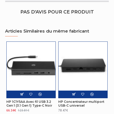
compatibles
ChromeOS
PAS D'AVIS POUR CE PRODUIT
Détails techniques
Certificats de durabilité
Forest Stewardship Council (FSC)
Articles Similaires du même fabricant
Performance
Prise en charge du système
MacOS
d'exploitation Mac
Prise en charge du système
Windows 10, Windows 11
d'exploitation Windows
Autres caractéristiques
Warranty card; Quick start guide;
Contenu de la boîte
Hub
HP 1C1Y5AA Avec fil USB 3.2
HP Concentrateur multiport
Données logistiques
Gen 1 (3.1 Gen 1) Type-C Noir
USB-C universel
66.34€
123.81€
78.47€