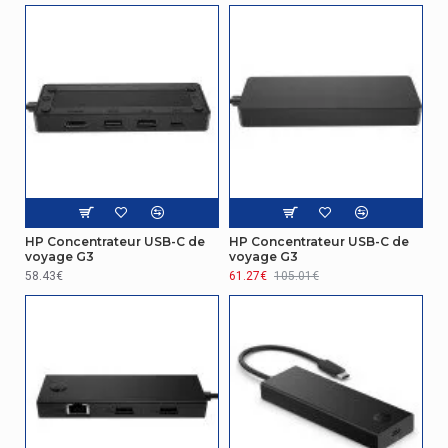
Poids brut de la palette
176,9 kg
Contenu de l'emballage
Carte de garantie
Oui
Caractéristiques spéciales
Segment HP
Maison
HP Concentrateur USB-C de
HP Concentrateur USB-C de
voyage G3
voyage G3
58.43€
61.27€
105.01€