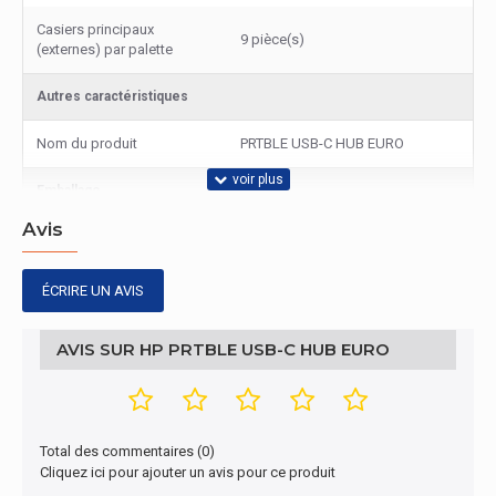
Casiers principaux
9 pièce(s)
(externes) par palette
Autres caractéristiques
Nom du produit
PRTBLE USB-C HUB EURO
Emballage
Avis
Largeur de l'emballage
175 mm
Profondeur de l'emballage
102 mm
ÉCRIRE UN AVIS
Hauteur de l'emballage
29 mm
AVIS SUR HP PRTBLE USB-C HUB EURO
Poids du paquet
109 g
Autres caractéristiques
Total des commentaires (0)
Cliquez ici pour ajouter un avis pour ce produit
Windows 10; Windows 11;
Systèmes d'exploitation
macOS; Android; iPadOS;