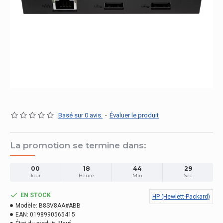
Basé sur 0 avis.
-
Évaluer le produit
La promotion se termine dans:
00
18
44
28
Jour
Heure
Min
Sec
EN STOCK
HP (Hewlett-Packard)
Modèle:
B8SV8AA#ABB
EAN:
0198990565415