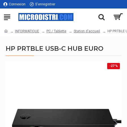
Connexion
S'enregistrer
INFORMATIQUE
PC / Tablette
Station d'accueil
HP PRTBLE 
HP PRTBLE USB-C HUB EURO
-27 %