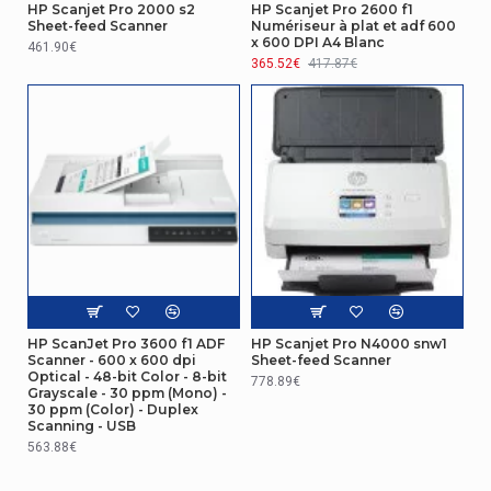
HP Scanjet Pro 2000 s2
HP Scanjet Pro 2600 f1
Sheet-feed Scanner
Numériseur à plat et adf 600
x 600 DPI A4 Blanc
461.90€
365.52€
417.87€
HP ScanJet Pro 3600 f1 ADF
HP Scanjet Pro N4000 snw1
Scanner - 600 x 600 dpi
Sheet-feed Scanner
Optical - 48-bit Color - 8-bit
778.89€
Grayscale - 30 ppm (Mono) -
30 ppm (Color) - Duplex
Scanning - USB
563.88€