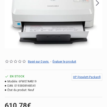
Basé sur 0 avis.
-
Évaluer le produit
EN STOCK
HP (Hewlett-Packard)
Modèle:
6FW07A#B19
EAN:
0193808948541
État du produit:
Neuf
610.78€