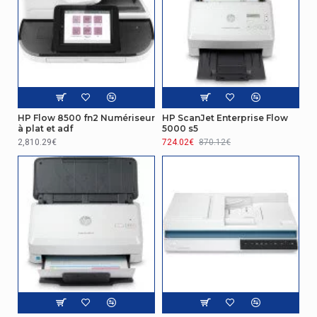
HP Flow 8500 fn2 Numériseur
HP ScanJet Enterprise Flow
à plat et adf
5000 s5
2,810.29€
724.02€
870.12€