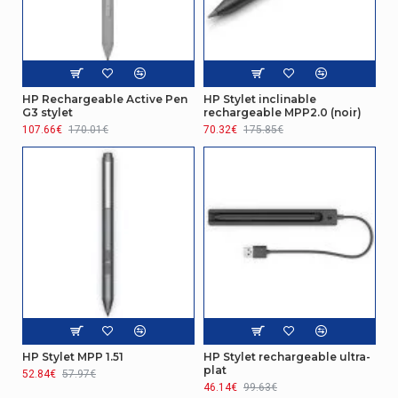
HP Rechargeable Active Pen
HP Stylet inclinable
G3 stylet
rechargeable MPP2.0 (noir)
107.66€
170.01€
70.32€
175.85€
HP Stylet MPP 1.51
HP Stylet rechargeable ultra-
plat
52.84€
57.97€
46.14€
99.63€