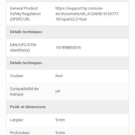
General Product
https://support.hp.com/us-
Safety Regulation
en/document/ish_6126692-6126777-
(GPSR) URL
16?openCLC=true
Détails techniques
EAN/UPC/GTIN
197498850016
identifier(s)
Détails techniques
Couleur
Noir
Compatibilité de
HP
marque
Poids et dimensions
Largeur
9 mm
Profondeur
9 mm