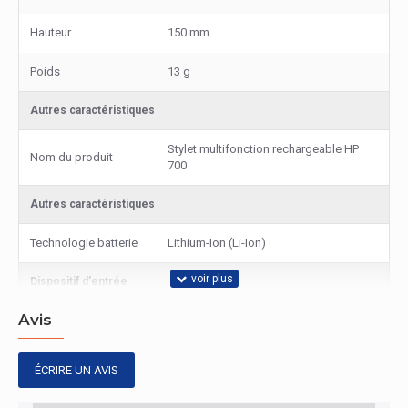
Hauteur
150 mm
Poids
13 g
Autres caractéristiques
Stylet multifonction rechargeable HP
Nom du produit
700
Autres caractéristiques
Technologie batterie
Lithium-Ion (Li-Ion)
Dispositif d'entrée
Avis
Quantité de boutons
2
Emballage
ÉCRIRE UN AVIS
Largeur de
76 mm