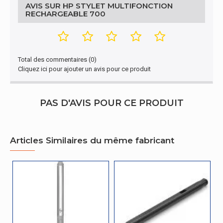
l'emballage
AVIS SUR HP STYLET MULTIFONCTION
RECHARGEABLE 700
Profondeur de
168 mm
l'emballage
Hauteur de
Total des commentaires (0)
30 mm
l'emballage
Cliquez ici pour ajouter un avis pour ce produit
Poids du paquet
65,5 g
PAS D'AVIS POUR CE PRODUIT
Caractéristiques
Compatibilité des
Universel
périphériques
Articles Similaires du même fabricant
Autres caractéristiques
Type de batterie
Intégré
Caractéristiques spéciales
Segment HP
Maison