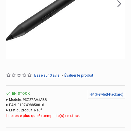
Basé sur 0 avis.
-
Évaluer le produit
EN STOCK
HP (Hewlett-Packard)
Modèle:
93Z27AA#ABB
EAN:
0197498850016
État du produit:
Neuf
Il ne reste plus que 6 exemplaire(s) en stock.