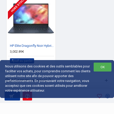
HORS STOCK
HP Elite Dragonfly Noir Hybride (2-en-1) 33,8 cm (13.3") 1920 x 1080 pixels Écran tactile Intel® Core i7 de 8e génération 16 Go LPDDR3-SDRAM 512 Go SSD Wi-Fi 6 (802.11ax) Windows 10 Pro
3,002.89€
Ajout au panier
Nous utilisons des cookies et des outils semblables pour
OK
faciliter vos achats, pour comprendre comment les clients
utilisent notre site afin de pouvoir apporter des
Qui Sommes-nous ?
perfectionnements. En poursuivant votre navigation, vous
acceptez que ces cookies soient utilisés pour améliorer
Liens Utiles
votre expérience utilisateur.