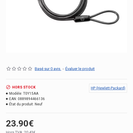
Basé sur 0 avis.
-
Évaluer le produit
HORS STOCK
HP (Hewlett-Packard)
Modèle:
T0Y15AA
EAN:
0889894466136
État du produit:
Neuf
23.90€
Hors TVA: 20.43€