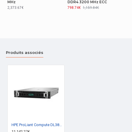
MHz
DDR4 3200 MHz ECC
2,373.67€
798.74€
1,159.84€
Produits associés
HPE ProLiant Compute DL380 Gen12 6505P 12c 1P 2x32GB-R 12LFF MR416i-o 2x8TB HDD 2x1000W PS EU Server
11,142.27€