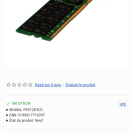
Basé sur 0 avis.
-
Évaluer le produit
EN STOCK
HPE
Modèle:
P69728-B21
EAN:
0190017710297
État du produit:
Neuf