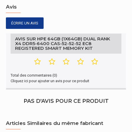
Mémoire de tension
1.1 V
Avis
Caractéristiques
ÉCRIRE UN AVIS
Type de mémoire
Registered (buffered)
mise en cache
AVIS SUR HPE 64GB (1X64GB) DUAL RANK
X4 DDR5-6400 CAS-52-52-52 EC8
Caractéristiques
REGISTERED SMART MEMORY KIT
HPE Compute Mainstream Platforms,
Produits compatibles
see QuickSpecs for more information
Total des commentaires (0)
Autres caractéristiques
Cliquez ici pour ajouter un avis pour ce produit
64GB (1x64GB) Dual Rank x4 DDR5-
Nom du produit
6400 CAS-52-52-52 EC8 Registered
Smart Memory Kit
PAS D'AVIS POUR CE PRODUIT
Autres caractéristiques
Articles Similaires du même fabricant
Hauteur
1,91 cm (0.75")