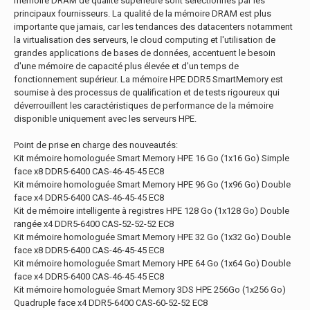
mémoire DRAM de qualité supérieure sont sélectionnés par les
principaux fournisseurs. La qualité de la mémoire DRAM est plus
importante que jamais, car les tendances des datacenters notamment
la virtualisation des serveurs, le cloud computing et l'utilisation de
grandes applications de bases de données, accentuent le besoin
d'une mémoire de capacité plus élevée et d'un temps de
fonctionnement supérieur. La mémoire HPE DDR5 SmartMemory est
soumise à des processus de qualification et de tests rigoureux qui
déverrouillent les caractéristiques de performance de la mémoire
disponible uniquement avec les serveurs HPE.
Point de prise en charge des nouveautés:
Kit mémoire homologuée Smart Memory HPE 16 Go (1x16 Go) Simple
face x8 DDR5-6400 CAS-46-45-45 EC8
Kit mémoire homologuée Smart Memory HPE 96 Go (1x96 Go) Double
face x4 DDR5-6400 CAS-46-45-45 EC8
Kit de mémoire intelligente à registres HPE 128 Go (1x128 Go) Double
rangée x4 DDR5-6400 CAS-52-52-52 EC8
Kit mémoire homologuée Smart Memory HPE 32 Go (1x32 Go) Double
face x8 DDR5-6400 CAS-46-45-45 EC8
Kit mémoire homologuée Smart Memory HPE 64 Go (1x64 Go) Double
face x4 DDR5-6400 CAS-46-45-45 EC8
Kit mémoire homologuée Smart Memory 3DS HPE 256Go (1x256 Go)
Quadruple face x4 DDR5-6400 CAS-60-52-52 EC8