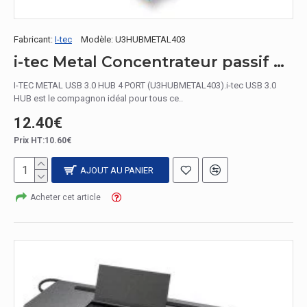
Fabricant:
I-tec
Modèle:
U3HUBMETAL403
i-tec Metal Concentrateur passif USB 3.0 avec 4 ports USB sans adaptateur secteur
I-TEC METAL USB 3.0 HUB 4 PORT (U3HUBMETAL403).i-tec USB 3.0
HUB est le compagnon idéal pour tous ce..
12.40€
Prix HT:10.60€
AJOUT AU PANIER
Acheter cet article