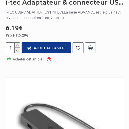
i-tec Adaptateur & connecteur USB 3.1 C - USB 3.0 A USB3.1 C USB3.0 A
I-TEC USB-C ADAPTER (U31TYPEC).La série ADVANCE est le plus haut
niveau d'accessoires i-tec, vous ap..
6.19€
Prix HT:5.29€
AJOUT AU PANIER
Acheter cet article