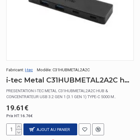
Fabricant:
I-tec
Modèle:
C31HUBMETAL2A2C
i-tec Metal C31HUBMETAL2A2C hub & concentrateur USB 3.2 Gen 1 (3.1 Gen 1) Type-C 5000 Mbit/s Noir
PRESENTATION I-TEC METAL C31HUBMETAL2A2C HUB &
CONCENTRATEUR USB 3.2 GEN 1 (3.1 GEN 1) TYPE-C 5000 M..
19.61€
Prix HT:16.76€
AJOUT AU PANIER