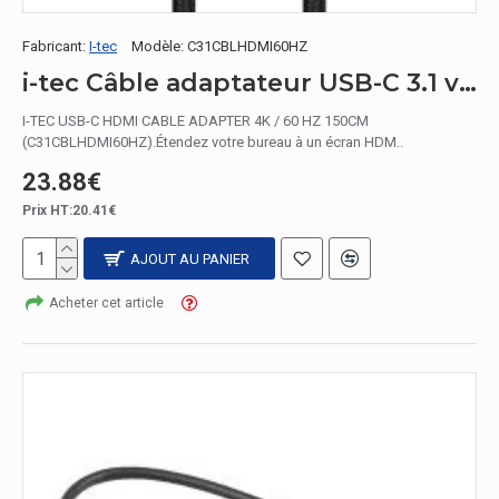
Fabricant:
I-tec
Modèle:
C31CBLHDMI60HZ
i-tec Câble adaptateur USB-C 3.1 vers HDMI
I-TEC USB-C HDMI CABLE ADAPTER 4K / 60 HZ 150CM
(C31CBLHDMI60HZ).Étendez votre bureau à un écran HDM..
23.88€
Prix HT:20.41€
AJOUT AU PANIER
Acheter cet article