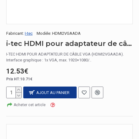
Fabricant:
I-tec
Modèle:
HDMI2VGAADA
i-tec HDMI pour adaptateur de câble VGA
I-TEC HDMI POUR ADAPTATEUR DE CÂBLE VGA (HDMI2VGAADA).
Interface graphique : 1x VGA, max. 1920×1080/..
12.53€
Prix HT:10.71€
AJOUT AU PANIER
Acheter cet article