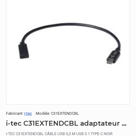
Fabricant:
I-tec
Modèle:
C31EXTENDCBL
i-tec C31EXTENDCBL adaptateur et connecteur de câbles USB 3.1 Type-C Noir
I-TEC C31EXTENDCBL CÂBLE USB 0,3 M USB 3.1 TYPE-C NOIR