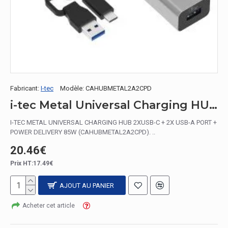
Fabricant:
I-tec
Modèle:
CAHUBMETAL2A2CPD
i-tec Metal Universal Charging HUB 2xUSB-C + 2x USB-A Port + Power Delivery 85W
I-TEC METAL UNIVERSAL CHARGING HUB 2XUSB-C + 2X USB-A PORT +
POWER DELIVERY 85W (CAHUBMETAL2A2CPD). ..
20.46€
Prix HT:17.49€
AJOUT AU PANIER
Acheter cet article