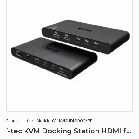
Fabricant:
I-tec
Modèle:
C31KVMHDMIDOCKPD
i-tec KVM Docking Station HDMI for 2 hosts, Power Delivery 2x 100W