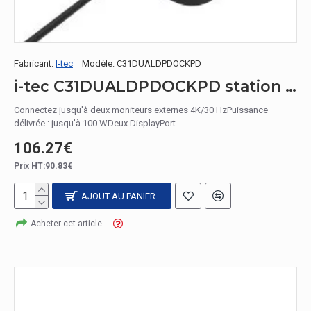
Fabricant:
I-tec
Modèle:
C31DUALDPDOCKPD
i-tec C31DUALDPDOCKPD station d'accueil Avec fil USB 3.2 Gen 1 (3.1 Gen 1) Type-C Noir
Connectez jusqu'à deux moniteurs externes 4K/30 HzPuissance
délivrée : jusqu'à 100 WDeux DisplayPort..
106.27€
Prix HT:90.83€
AJOUT AU PANIER
Acheter cet article