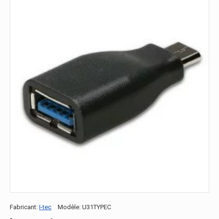
Fabricant:
I-tec
Modèle:
U31TYPEC