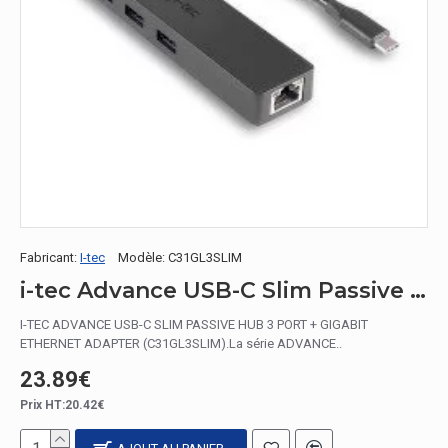
Fabricant:
I-tec
Modèle:
C31GL3SLIM
i-tec Advance USB-C Slim Passive HUB 3 Port + Gigabit Ethernet Adapter
I-TEC ADVANCE USB-C SLIM PASSIVE HUB 3 PORT + GIGABIT
ETHERNET ADAPTER (C31GL3SLIM).La série ADVANCE..
23.89€
Prix HT:20.42€