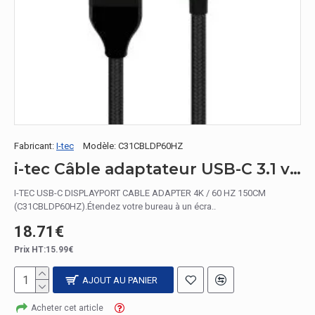
Fabricant:
I-tec
Modèle:
C31CBLDP60HZ
i-tec Câble adaptateur USB-C 3.1 vers DisplayPort
I-TEC USB-C DISPLAYPORT CABLE ADAPTER 4K / 60 HZ 150CM
(C31CBLDP60HZ).Étendez votre bureau à un écra..
18.71€
Prix HT:15.99€
AJOUT AU PANIER
Acheter cet article