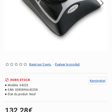
Basé sur 0 avis.
-
Évaluer le produit
HORS STOCK
Kensington
Modèle:
64325
EAN:
0085896643258
État du produit:
Neuf
132.28€