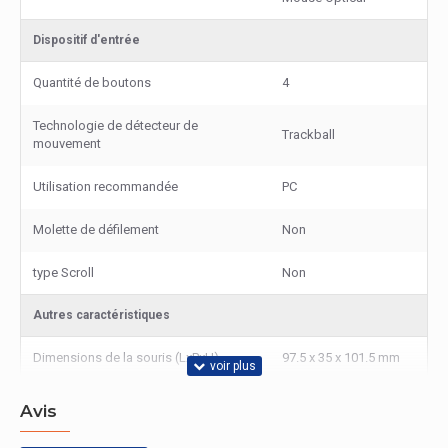
Dispositif d'entrée
Quantité de boutons
4
Technologie de détecteur de
Trackball
mouvement
Utilisation recommandée
PC
Molette de défilement
Non
type Scroll
Non
Autres caractéristiques
Dimensions de la souris (LxPxH)
97.5 x 35 x 101.5 mm
Performance
Avis
Prise en charge du système