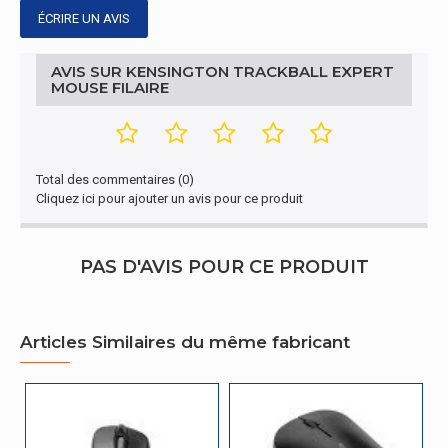
Oui
d'exploitation Mac
ÉCRIRE UN AVIS
Prise en charge du système
Oui
AVIS SUR KENSINGTON TRACKBALL EXPERT
d'exploitation Windows
MOUSE FILAIRE
Total des commentaires (0)
Cliquez ici pour ajouter un avis pour ce produit
PAS D'AVIS POUR CE PRODUIT
Articles Similaires du même fabricant