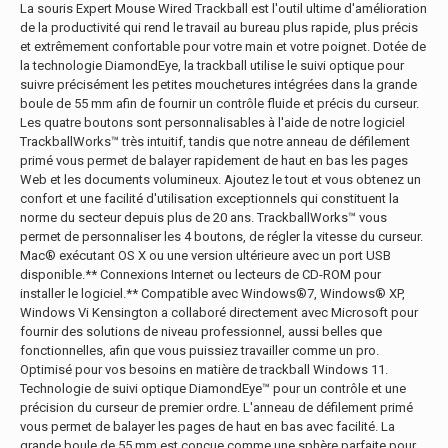
La souris Expert Mouse Wired Trackball est l'outil ultime d'amélioration
de la productivité qui rend le travail au bureau plus rapide, plus précis
et extrêmement confortable pour votre main et votre poignet. Dotée de
la technologie DiamondEye, la trackball utilise le suivi optique pour
suivre précisément les petites mouchetures intégrées dans la grande
boule de 55 mm afin de fournir un contrôle fluide et précis du curseur.
Les quatre boutons sont personnalisables à l'aide de notre logiciel
TrackballWorks™ très intuitif, tandis que notre anneau de défilement
primé vous permet de balayer rapidement de haut en bas les pages
Web et les documents volumineux. Ajoutez le tout et vous obtenez un
confort et une facilité d'utilisation exceptionnels qui constituent la
norme du secteur depuis plus de 20 ans. TrackballWorks™ vous
permet de personnaliser les 4 boutons, de régler la vitesse du curseur.
Mac® exécutant OS X ou une version ultérieure avec un port USB
disponible.** Connexions Internet ou lecteurs de CD-ROM pour
installer le logiciel.** Compatible avec Windows®7, Windows® XP,
Windows Vi Kensington a collaboré directement avec Microsoft pour
fournir des solutions de niveau professionnel, aussi belles que
fonctionnelles, afin que vous puissiez travailler comme un pro.
Optimisé pour vos besoins en matière de trackball Windows 11.
Technologie de suivi optique DiamondEye™ pour un contrôle et une
précision du curseur de premier ordre. L'anneau de défilement primé
vous permet de balayer les pages de haut en bas avec facilité. La
grande boule de 55 mm est conçue comme une sphère parfaite pour