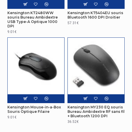
Kensington K72480WW
Kensington K75404EU souris
souris Bureau Ambidextre
Bluetooth 1600 DPI Droitier
USB Type-A Optique 1000
57.31€
DPI
9.01€
Kensington Mouse-in-a-Box
Kensington MY230 EQ souris
Souris Optique Filaire
Bureau Ambidextre RF sans fil
+ Bluetooth 1200 DPI
9.01€
36.52€