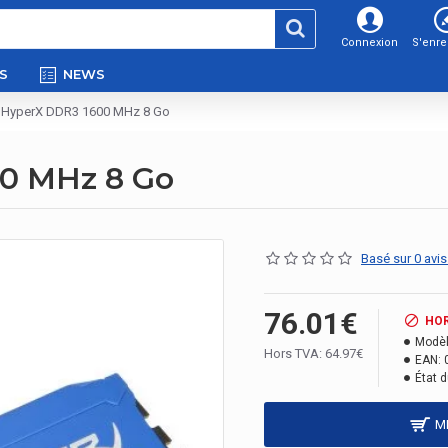
Connexion
S'enre
S
NEWS
 HyperX DDR3 1600 MHz 8 Go
00 MHz 8 Go
Basé sur 0 avis
76.01€
HO
Modèl
Hors TVA: 64.97€
EAN:
État d
M