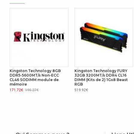
Fréquence d'horloge de bus
Indicateur d'erreurs
Nombre de broches
REPRÉSENTATION / RÉALISATION
Type de mémoire
ECC
Kingston Technology 8GB
Kingston Technology FURY
DDR5-5600MT/s Non-ECC
32GB 3200MT/s DDR4 CL16
CL46 SODIMM module de
DIMM (Kits de 2) 1Gx8 Beast
AUTRES CARACTÉRISTIQUES
mémoire
RGB
171.72€
195.27€
519.92€
Disposition de la mémoire
DESIGN
Placage en plomb
PERFORMANCE