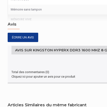
Mémoire sans tampon
MÉMOIRE VIVE
Avis
Type de mémoire interne
ÉCRIRE UN AVIS
EMBALLAGE
AVIS SUR KINGSTON HYPERX DDR3 1600 MHZ 8 
Type d'emballage
GESTION D'ÉNERGIE
Mémoire de tension
Total des commentaires (0)
Cliquez ici pour ajouter un avis pour ce produit
AUTRES CARACTÉRISTIQUES
Famille de produit
Nom du produit
Articles Similaires du même fabricant