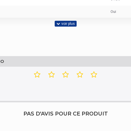
Oui
DDR3
GO
DIMM
1,5V
HyperX
PAS D'AVIS POUR CE PRODUIT
FURY Blue 