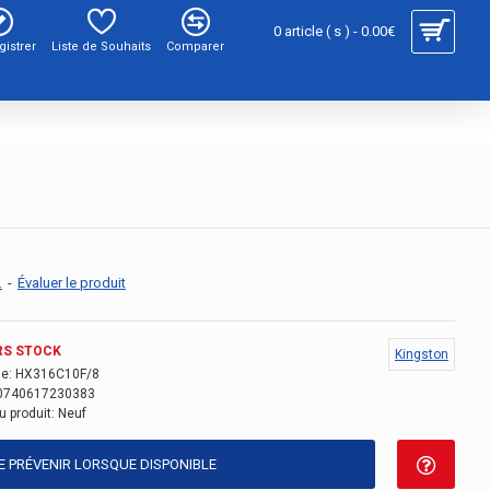
0 article ( s ) - 0.00€
gistrer
Liste de Souhaits
Comparer
.
-
Évaluer le produit
RS STOCK
Kingston
e:
HX316C10F/8
0740617230383
u produit:
Neuf
E PRÉVENIR LORSQUE DISPONIBLE