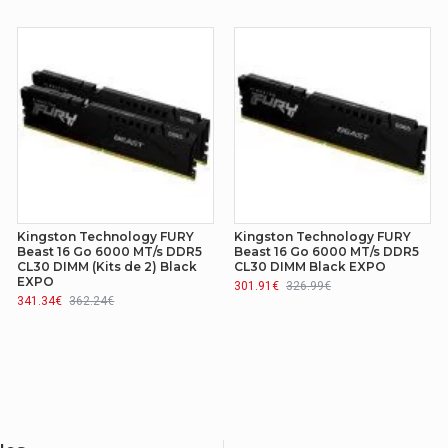
1600 MHz
Non-ECC
240
PC3-12800
Non
Kingston Technology FURY
Kingston Technology FURY
Beast 16 Go 6000 MT/s DDR5
Beast 16 Go 6000 MT/s DDR5
CL30 DIMM (Kits de 2) Black
CL30 DIMM Black EXPO
EXPO
301.91€
326.99€
341.34€
362.24€
1 x 8192 Mo
Or