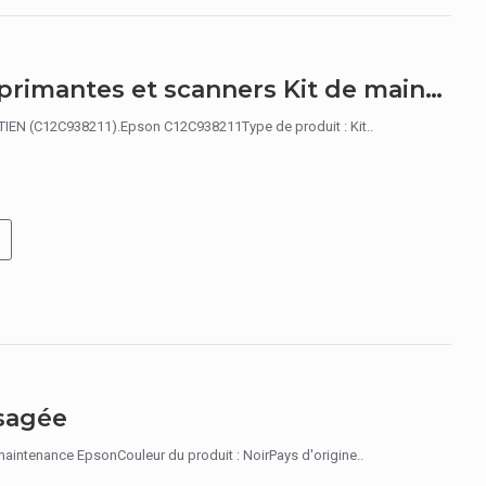
Epson C12C938211 kit d'imprimantes et scanners Kit de maintenance
EN (C12C938211).Epson C12C938211Type de produit : Kit..
sagée
tenance EpsonCouleur du produit : NoirPays d'origine..