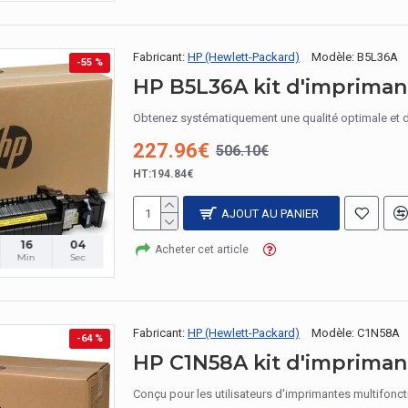
Fabricant:
HP (Hewlett-Packard)
Modèle:
B5L36A
-55 %
HP B5L36A kit d'impriman
Obtenez systématiquement une qualité optimale et 
227.96€
506.10€
HT:194.84€
AJOUT AU PANIER
16
03
Acheter cet article
Min
Sec
Fabricant:
HP (Hewlett-Packard)
Modèle:
C1N58A
-64 %
HP C1N58A kit d'impriman
Conçu pour les utilisateurs d'imprimantes multifonc