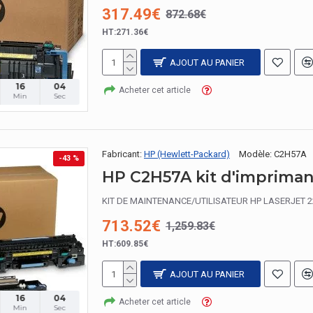
317.49€
872.68€
HT:271.36€
AJOUT AU PANIER
16
03
Acheter cet article
Min
Sec
Fabricant:
HP (Hewlett-Packard)
Modèle:
C2H57A
-43 %
HP C2H57A kit d'impriman
KIT DE MAINTENANCE/UTILISATEUR HP LASERJET 220V 
713.52€
1,259.83€
HT:609.85€
AJOUT AU PANIER
16
03
Acheter cet article
Min
Sec