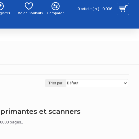
0 article ( s ) - 0.00€
gistrer
Liste de Souhaits
Comparer
Trier par:
mprimantes et scanners
50000 pages..