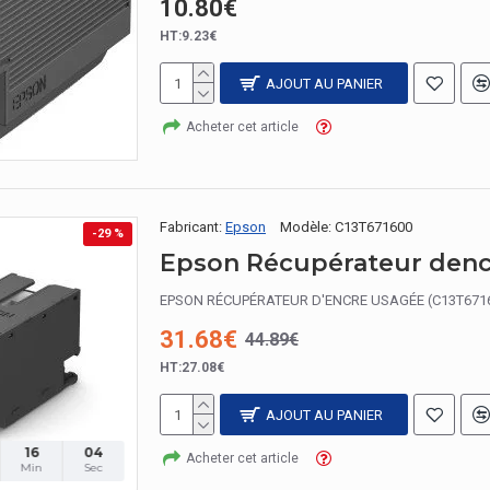
10.80€
HT:9.23€
AJOUT AU PANIER
Acheter cet article
Fabricant:
Epson
Modèle:
C13T671600
-29 %
Epson Récupérateur denc
EPSON RÉCUPÉRATEUR D'ENCRE USAGÉE (C13T671600).
31.68€
44.89€
HT:27.08€
AJOUT AU PANIER
16
03
Acheter cet article
Min
Sec