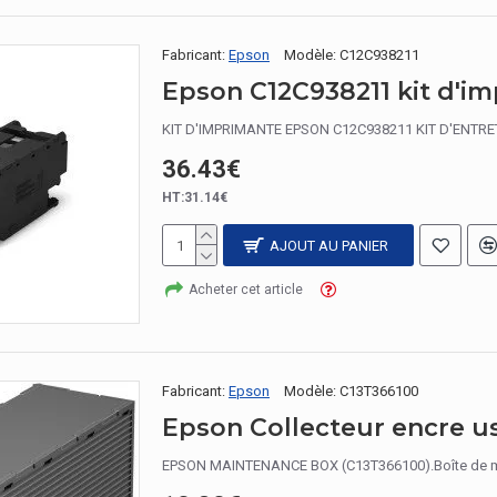
Fabricant:
Epson
Modèle:
C12C938211
KIT D'IMPRIMANTE EPSON C12C938211 KIT D'ENTRETI
36.43€
HT:31.14€
AJOUT AU PANIER
Acheter cet article
Fabricant:
Epson
Modèle:
C13T366100
Epson Collecteur encre u
EPSON MAINTENANCE BOX (C13T366100).Boîte de main