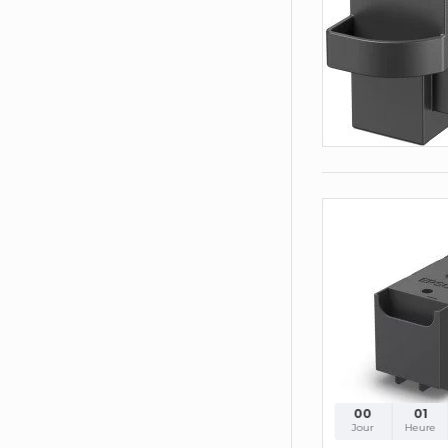
00
01
Jour
Heure