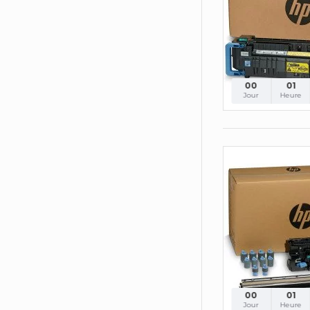
00
01
Jour
Heure
00
01
Jour
Heure