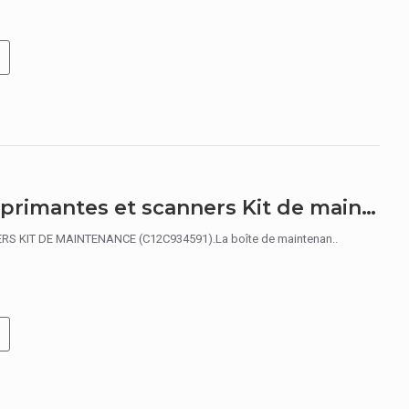
Epson C12C934591 kit d'imprimantes et scanners Kit de maintenance
S KIT DE MAINTENANCE (C12C934591).La boîte de maintenan..