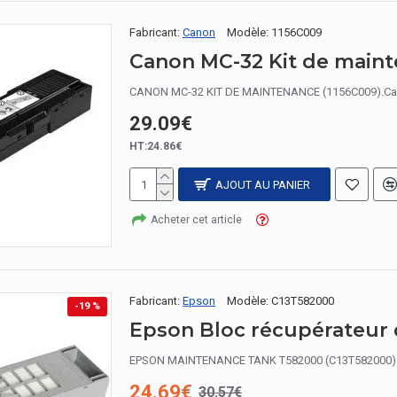
Fabricant:
Canon
Modèle:
1156C009
Canon MC-32 Kit de main
CANON MC-32 KIT DE MAINTENANCE (1156C009).Carto
29.09€
HT:24.86€
AJOUT AU PANIER
Acheter cet article
Fabricant:
Epson
Modèle:
C13T582000
-19 %
Epson Bloc récupérateur 
EPSON MAINTENANCE TANK T582000 (C13T582000).Ré
24.69€
30.57€