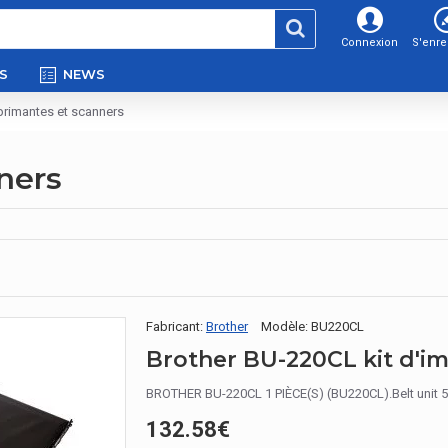
Connexion
S'enre
S
NEWS
primantes et scanners
ners
Fabricant:
Brother
Modèle:
BU220CL
Brother BU-220CL kit d'i
BROTHER BU-220CL 1 PIÈCE(S) (BU220CL).Belt unit 
132.58€