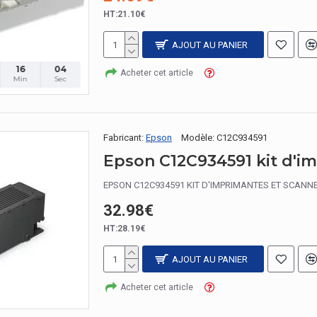
HT:21.10€
AJOUT AU PANIER
16
03
Acheter cet article
Min
Sec
Fabricant:
Epson
Modèle:
C12C934591
EPSON C12C934591 KIT D'IMPRIMANTES ET SCANNER
32.98€
HT:28.19€
AJOUT AU PANIER
Acheter cet article