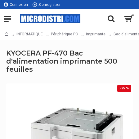
Connexion
S'enregistrer
INFORMATIQUE
Périphérique PC
Imprimante
Bac d'aliment
KYOCERA PF-470 Bac
d'alimentation imprimante 500
feuilles
-25 %