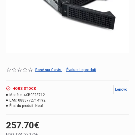
Basé sur 0 avis.
-
Évaluer le produit
HORS STOCK
Lenovo
Modèle:
4XB0F28712
EAN:
0888772714192
État du produit:
Neuf
257.70€
Hors TVA: 220.26€