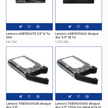
Lenovo 4XB7A14175 3.5" 8 To
Lenovo 4XB7A74942 disque
SAS
dur 3.5" 18 To
541.36€
1,070.20€
Lenovo 7XB7A00028 disque
Lenovo 7XB7A00050 disque
dur 2.5"
dur 3.5" 2000 Go Série ATA III