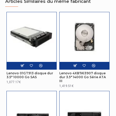
Articles Similaires du même fabricant
Lenovo 01GT913 disque dur
Lenovo 4XB7A13907 disque
3.5" 10000 Go SAS
dur 3.5" 14000 Go Série ATA
III
1,077.17€
1,419.51€