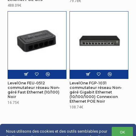
79.78€
Nom du produit
GES-2105P
488.09€
Emballage
Càbles inclus
Secteur
Largeur de l'emballage
310 mm
Profondeur de
230 mm
l'emballage
Hauteur de l'emballage
65 mm
LevelOne FEU-0512
LevelOne FGP-1031
Poids du paquet
920 g
commutateur réseau Non-
commutateur réseau Non-
géré Fast Ethernet (10/100)
géré Gigabit Ethernet
Noir
(10/100/1000) Connexion
Design
Ethernet POE Noir
16.75€
108.74€
Voyants
Oui
Autres caractéristiques
Nous utilisons des cookies et des outils semblables pour
OK