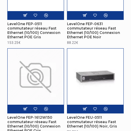
Pays d'origine
Chine
Conditions environnementales
LevelOne FEP-0511
LevelOne FEP-0631
Température
0 - 45 °C
commutateur réseau Fast
commutateur réseau Fast
d'opération
Ethernet (10/100) Connexion
Ethernet (10/100) Connexion
Ethernet POE Gris
Ethernet POE Noir
153.25€
88.22€
Température hors
-40 - 70 °C
fonctionnement
Détails techniques
Hauteur de la palette
158,4 cm
(air)
Gestion d'énergie
Protection contre les
8 kV
surtensions
LevelOne FEP-1612W150
LevelOne FEU-0511
Autres caractéristiques
commutateur réseau Fast
commutateur réseau Fast
Ethernet (10/100) Connexion
Ethernet (10/100) Noir, Gris
Ethernet POE Gris