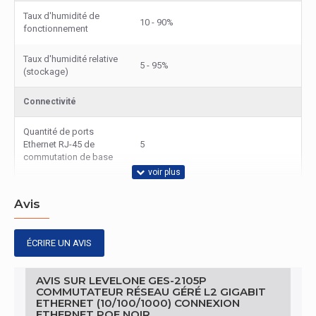
Taux d'humidité de
10 - 90%
fonctionnement
Taux d'humidité relative
5 - 95%
(stockage)
Connectivité
Quantité de ports
Ethernet RJ-45 de
5
commutation de base
Type de port Ethernet
RJ-45 de commutation
Gigabit Ethernet (10/100/1000)
Avis
de base
quantité de ports SFP
ÉCRIRE UN AVIS
0
Quantité de ports SFP +
0
AVIS SUR LEVELONE GES-2105P
COMMUTATEUR RÉSEAU GÉRÉ L2 GIGABIT
ETHERNET (10/100/1000) CONNEXION
Emballage
ETHERNET POE NOIR