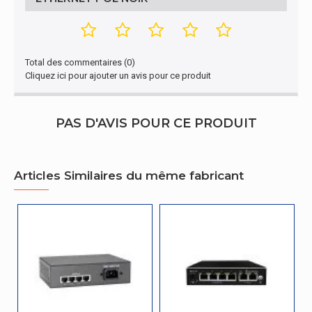
Type d'emballage
Boîte
Gestion d'énergie
Total des commentaires (0)
Cliquez ici pour ajouter un avis pour ce produit
Tension d'entrée
54 V
Gestion d'énergie
PAS D'AVIS POUR CE PRODUIT
Source d'énergie
DC/PoE
Gestion d'énergie
Articles Similaires du même fabricant
Courant d'entrée
1.2 A
Bande passante
Full duplex
Oui
Caractéristiques