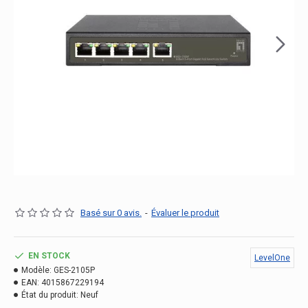
Basé sur 0 avis.
-
Évaluer le produit
EN STOCK
LevelOne
Modèle:
GES-2105P
EAN:
4015867229194
État du produit:
Neuf