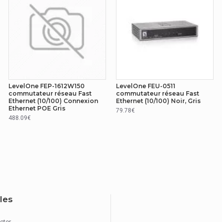
0 - 45 °C
-40 - 70 °C
158,4 cm
LevelOne FEP-1612W150
LevelOne FEU-0511
commutateur réseau Fast
commutateur réseau Fast
Ethernet (10/100) Connexion
Ethernet (10/100) Noir, Gris
Ethernet POE Gris
79.78€
488.09€
8 kV
GES-2108P
iles
Secteur
cter