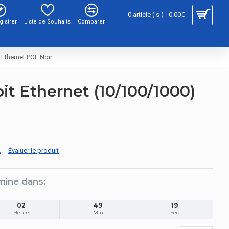
0 article ( s ) - 0.00€
gistrer
Liste de Souhaits
Comparer
Ethernet POE Noir
t Ethernet (10/100/1000)
.
-
Évaluer le produit
mine dans:
02
49
18
Heure
Min
Sec