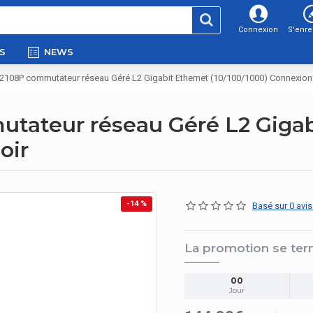
Connexion
S'enre
S
NEWS
2108P commutateur réseau Géré L2 Gigabit Ethernet (10/100/1000) Connexion 
ateur réseau Géré L2 Gigabi
oir
-14 %
Basé sur 0 avis
La promotion se ter
00
Jour