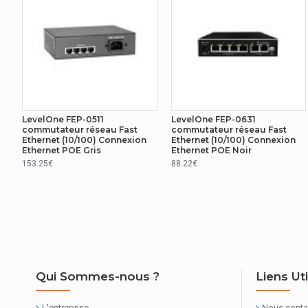
Température d'opération
Température hors fonctionnement
DÉTAILS TECHNIQUES
Hauteur de la palette (air)
LevelOne FEP-0511
LevelOne FEP-0631
commutateur réseau Fast
commutateur réseau Fast
Ethernet (10/100) Connexion
Ethernet (10/100) Connexion
GESTION D'ÉNERGIE
Ethernet POE Gris
Ethernet POE Noir
153.25€
88.22€
Protection contre les surtensions
AUTRES CARACTÉRISTIQUES
Nom du produit
EMBALLAGE
Qui Sommes-nous ?
Liens Ut
Càbles inclus
L'entreprise
Nous conta