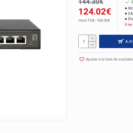
144.30€
124.02€
Mo
EA
Éta
Hors TVA: 106.00€
Il n
AJO
Ajouter à la liste de souhaits