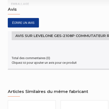
EMBALLAGE
Avis
Type d'emballage
ÉCRIRE UN AVIS
GESTION D'ÉNERGIE
Source d'énergie
AVIS SUR LEVELONE GES-2108P COMMUTATEUR RÉ
GESTION D'ÉNERGIE
Courant d'entrée
Total des commentaires (0)
Cliquez ici pour ajouter un avis pour ce produit
BANDE PASSANTE
Full duplex
CARACTÉRISTIQUES
Articles Similaires du même fabricant
Pays d'origine
CONDITIONS ENVIRONNEMENTALES