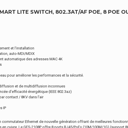
MART LITE SWITCH, 802.3AT/AF POE, 8 POE 
ment et l'installation
ation, auto-MDI/MDIX
ement automatique des adresses MAC 4K
s
au pour améliorer les performances et la sécurité.
iffusion et de multidiffusion inconnues
cée d'efficacité énergétique (IEEE 802.3az)
ar contact / 8KV dans l'air
s IP
commutateur Ethernet de nouvelle génération offrant de meilleures fonctionnali
 en cuivre. Le GES-2108P offre 8 ports RJ45/PoE+ (10M/100M/1G) (support 802.3