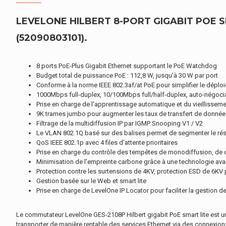
LEVELONE HILBERT 8-PORT GIGABIT POE S
(52090803101).
8 ports PoE-Plus Gigabit Ethernet supportant le PoE Watchdog
Budget total de puissance PoE : 112,8 W, jusqu'à 30 W par port
Conforme à la norme IEEE 802.3af/at PoE pour simplifier le déploie
1000Mbps full-duplex, 10/100Mbps full/half-duplex, auto-négoci
Prise en charge de l'apprentissage automatique et du vieilliss
9K trames jumbo pour augmenter les taux de transfert de donnée
Filtrage de la multidiffusion IP par IGMP Snooping V1 / V2
Le VLAN 802.1Q basé sur des balises permet de segmenter le rése
QoS IEEE 802.1p avec 4 files d'attente prioritaires
Prise en charge du contrôle des tempêtes de monodiffusion, de d
Minimisation de l'empreinte carbone grâce à une technologie avan
Protection contre les surtensions de 4KV, protection ESD de 6KV p
Gestion basée sur le Web et smart lite
Prise en charge de LevelOne IP Locator pour faciliter la gestion de
Le commutateur LevelOne GES-2108P Hilbert gigabit PoE smart lite est un 
transporter de manière rentable des services Ethernet via des connexions