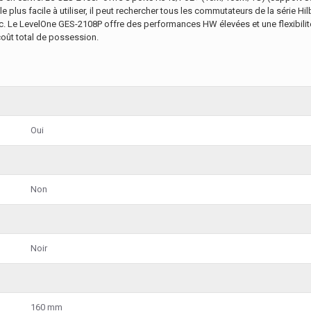
e plus facile à utiliser, il peut rechercher tous les commutateurs de la série Hi
. Le LevelOne GES-2108P offre des performances HW élevées et une flexibilité
 coût total de possession.
Oui
Non
Noir
160 mm