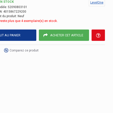
EN STOCK
LevelOne
dèle:
52090803101
N:
4015867229200
t du produit:
Neuf
e reste plus que 4 exemplaire(s) en stock.
UT AU PANIER
ACHETER CET ARTICLE
Comparez ce produit