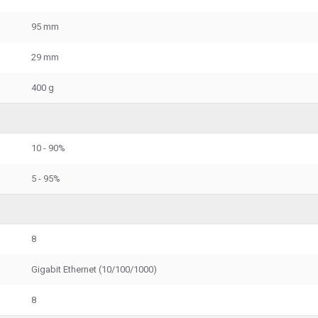
95 mm
29 mm
400 g
10 - 90%
5 - 95%
8
Gigabit Ethernet (10/100/1000)
8