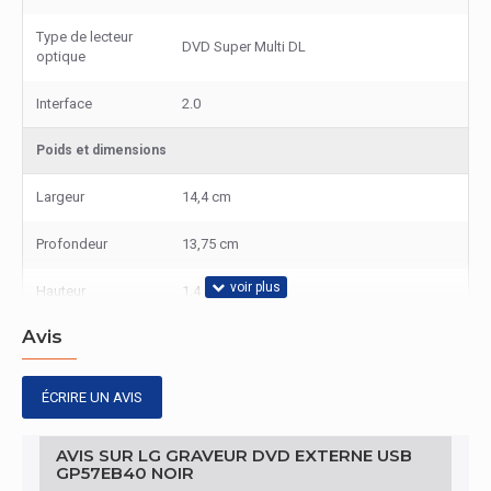
Type de lecteur
DVD Super Multi DL
optique
Interface
2.0
Poids et dimensions
Largeur
14,4 cm
Profondeur
13,75 cm
Hauteur
1,4 cm
Avis
Poids
200g
Support de stockage
ÉCRIRE UN AVIS
Interne
Non
AVIS SUR LG GRAVEUR DVD EXTERNE USB
GP57EB40 NOIR
Temps d'accès