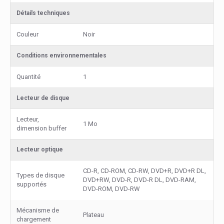
Détails techniques
Couleur
Noir
Conditions environnementales
Quantité
1
Lecteur de disque
Lecteur,
1 Mo
dimension buffer
Lecteur optique
CD-R, CD-ROM, CD-RW, DVD+R, DVD+R DL,
Types de disque
DVD+RW, DVD-R, DVD-R DL, DVD-RAM,
supportés
DVD-ROM, DVD-RW
Mécanisme de
Plateau
chargement