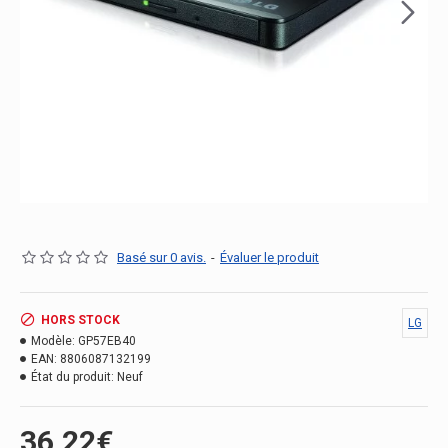
Basé sur 0 avis.
-
Évaluer le produit
HORS STOCK
LG
Modèle:
GP57EB40
EAN:
8806087132199
État du produit:
Neuf
36.22€