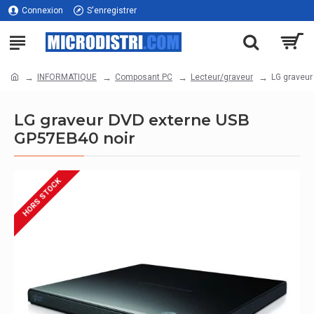
Connexion
S'enregistrer
INFORMATIQUE
Composant PC
Lecteur/graveur
LG graveur
LG graveur DVD externe USB
GP57EB40 noir
HORS STOCK