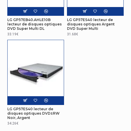
Vitesse de lecture
des DVD+R
8x
Double couche
LG GP57EB40.AHLE10B
LG GP57ES40 lecteur de
lecteur de disques optiques
disques optiques Argent
DVD Super Multi DL
DVD Super Multi
Vitesse de lecture
8x
33.19€
31.68€
des DVD+RW
Vitesse de lecture
8x
des DVD-RW
Vitesse de lecture
24x
des CD-R
Vitesse de lecture
24x
des CD-RW
Vitesse de lecture
5x
des DVD-RAM
LG GP57ES40 lecteur de
disques optiques DVD±RW
Noir, Argent
Vitesse de lecture
8x
34.26€
des DVD-ROM