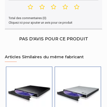
Lecteur DVD
temps d'accès
160 ms
aléatoire moyen
Total des commentaires (0)
Cliquez ici pour ajouter un avis pour ce produit
Temps moyen
d'accès aléatoire
140 ms
au lecteur CD-R
PAS D'AVIS POUR CE PRODUIT
Temps d'accès
360 ms
DVD-RAM
Articles Similaires du même fabricant
Vitesse de lecture
Vitesse de lecture
24x
CD
Vitesse de lecture
8x
des DVD+R
Vitesse de lecture
8x
des DVD-R