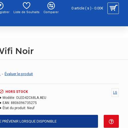
0 article ( s ) - 0.00€
gistrer
Liste de Souhaits
Comparer
ifi Noir
.
-
Évaluer le produit
HORS STOCK
LG
Modèle:
OLED42C68LA.AEU
EAN:
8806096735275
État du produit:
Neuf
E PRÉVENIR LORSQUE DISPONIBLE