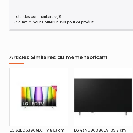
Taille de l'écran
Résolution de l'écran
Total des commentaires (0)
Cliquez ici pour ajouter un avis pour ce produit
Technologie d'affichage
POIDS ET DIMENSIONS
Largeur appareil (support inclus)
Articles Similaires du même fabricant
Profondeur (support inclus)
Hauteur (support inclus)
GESTION D'ÉNERGIE
AUTRES CARACTÉRISTIQUES
Nom du produit
EMBALLAGE
LG 32LQ63806LC TV 81,3 cm
LG 43NU900B6LA 109,2 cm