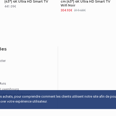
(43") 4K Ultra HD Smart TV
cm (43") 4K Ultra HD Smart TV
Wifi Noir
441.09€
1060 mm
304.93€
319.68€
152 mm
660 mm
12,7 kg
iles
cter
A à G
 Avis
1
 Luxembourg
architecture software
os achats, pour comprendre comment les clients utilisent notre site afin de po
xembourg
rer votre expérience utilisateur.
Oui