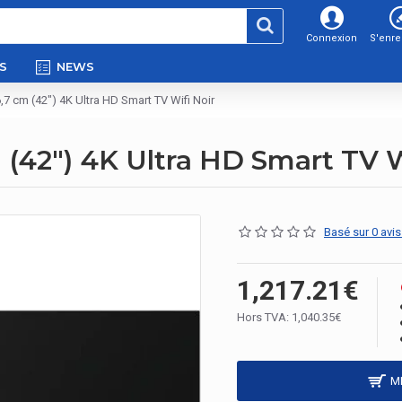
Connexion
S'enre
S
NEWS
 cm (42") 4K Ultra HD Smart TV Wifi Noir
42") 4K Ultra HD Smart TV W
Basé sur 0 avis
1,217.21€
Hors TVA: 1,040.35€
M