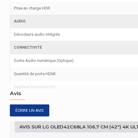
Prise en charge HDR
AUDIO
Décodeurs audio intégrés
CONNECTIVITÉ
Sortie Audio numérique (Optique)
Quantité de ports HDMI
Interface Commune (IC)
Avis
CONNECTIVITÉ
ÉCRIRE UN AVIS
Canal de retour audio amélioré (eARC)
AVIS SUR LG OLED42C68LA 106,7 CM (42") 4K U
ÉCRAN