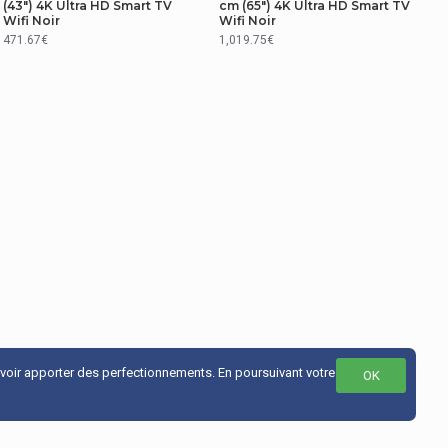
(43") 4K Ultra HD Smart TV
cm (65") 4K Ultra HD Smart TV
Wifi Noir
Wifi Noir
471.67€
1,019.75€
uvoir apporter des perfectionnements. En poursuivant votre
OK