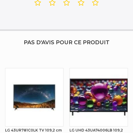
106,7 cm (42")
3840 x 2160 pixels
OLED
PAS D'AVIS POUR CE PRODUIT
932 mm
170 mm
577 mm
OLED42C68LA
LG 43UR781C0LK TV 109,2 cm
LG UHD 43UA74006LB 109,2