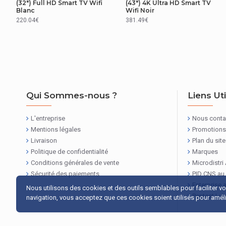
(32") Full HD Smart TV Wifi
(43") 4K Ultra HD Smart TV
Blanc
Wifi Noir
Largeur de l'emballage
220.04€
381.49€
Profondeur de l'emballage
Hauteur de l'emballage
Poids du paquet
Qui Sommes-nous ?
Liens Ut
GESTION D'ÉNERGIE
L'entreprise
Nous conta
Plage d?efficacité énergétique
Mentions légales
Promotions
Livraison
Plan du site
RÉSEAU
Politique de confidentialité
Marques
Conditions générales de vente
Microdistri
Nombre de port ethernet LAN (RJ-45)
Sécurité des paiements
PID CNS au
Enterprise 
AUTRES CARACTÉRISTIQUES
Nous utilisons des cookies et des outils semblables pour faciliter v
Pentest Lu
navigation, vous acceptez que ces cookies soient utilisés pour amélio
Ethernet/LAN