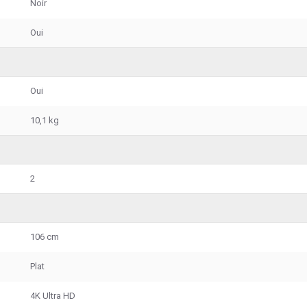
Noir
Oui
Oui
10,1 kg
2
106 cm
Plat
4K Ultra HD