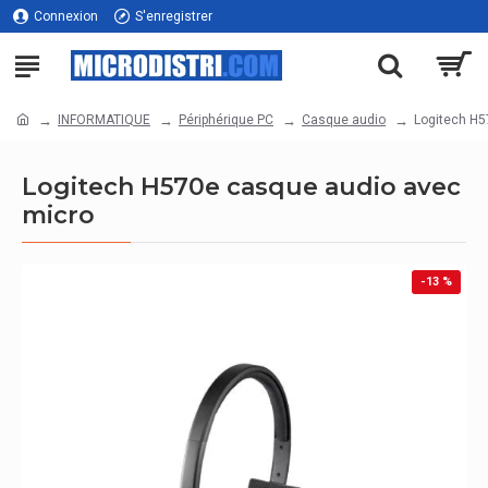
Connexion
S'enregistrer
INFORMATIQUE
Périphérique PC
Casque audio
Logitech H5
Logitech H570e casque audio avec
micro
-13 %