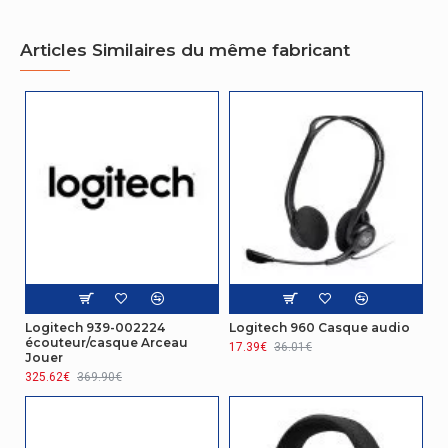
Couplage
Circumaural
auriculaire
Articles Similaires du même fabricant
Style de
casque
Bandeau
portable
Fréquence
des
31,5 - 20000 Hz
écouteurs
Sensibilité du
94 dB
casque
Microphone
Logitech 939-002224
Logitech 960 Casque audio
Sensibilité du
écouteur/casque Arceau
17.39€
36.01€
-47 dB
Jouer
microphone
325.62€
369.90€
Autres caractéristiques
Guide de