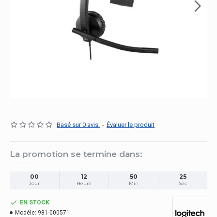
Basé sur 0 avis.
-
Évaluer le produit
La promotion se termine dans:
00
12
50
24
Jour
Heure
Min
Sec
EN STOCK
Modèle:
981-000571