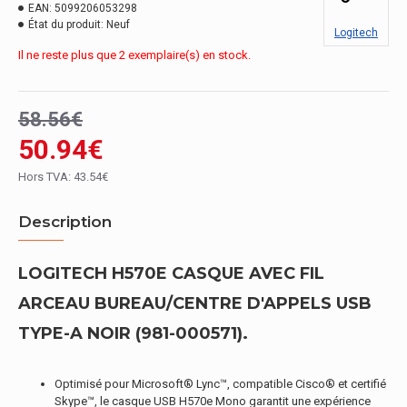
EAN:
5099206053298
État du produit:
Neuf
Logitech
Il ne reste plus que 2 exemplaire(s) en stock.
58.56€
50.94€
Hors TVA: 43.54€
Description
LOGITECH H570E CASQUE AVEC FIL
ARCEAU BUREAU/CENTRE D'APPELS USB
TYPE-A NOIR (981-000571).
Optimisé pour Microsoft® Lync™, compatible Cisco® et certifié
Skype™, le casque USB H570e Mono garantit une expérience