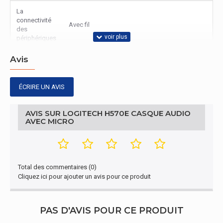
La
connectivité
Avec fil
des
périphériques
Avis
Emballage
Largeur de
18 cm
ÉCRIRE UN AVIS
l'emballage
Profondeur
AVIS SUR LOGITECH H570E CASQUE AUDIO
de
6 cm
AVEC MICRO
l'emballage
Hauteur de
20 cm
l'emballage
Total des commentaires (0)
Cliquez ici pour ajouter un avis pour ce produit
Poids du
194 g
paquet
PAS D'AVIS POUR CE PRODUIT
Casques/Ecouteurs